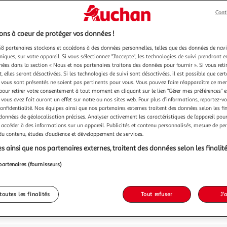
Cont
449,9
ns à coeur de protéger vos données !
449,99€ / pc
8 partenaires stockons et accédons à des données personnelles, telles que des données de nav
niques, sur votre appareil. Si vous sélectionnez "J'accepte", les technologies de suivi prendront e
chées dans la section « Nous et nos partenaires traitons des données pour fournir ». Si vous retir
 elles seront désactivées. Si les technologies de suivi sont désactivées, il est possible que cer
vous sont présentés ne soient pas pertinents pour vous. Vous pouvez faire réapparaître ce me
pour retirer votre consentement à tout moment en cliquant sur le lien "Gérer mes préférences" 
 vous avez fait auront un effet sur notre ou nos sites web. Pour plus d’informations, reportez-v
confidentialité. Nos équipes ainsi que nos partenaires externes traitent des données selon les fi
 données de géolocalisation précises. Analyser activement les caractéristiques de l’appareil pour 
 accéder à des informations sur un appareil. Publicités et contenu personnalisés, mesure de p
 du contenu, études d’audience et développement de services.
s ainsi que nos partenaires externes, traitent des données selon les finalité
partenaires (fournisseurs)
toutes les finalités
Tout refuser
J'