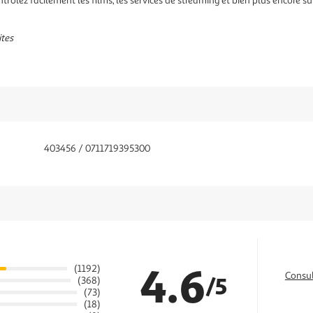
ontrôlez facilement les films, les services de streaming et bien plus encore s
ites
403456 / 0711719395300
4.6
(1192)
Consul
/5
(368)
(73)
(18)