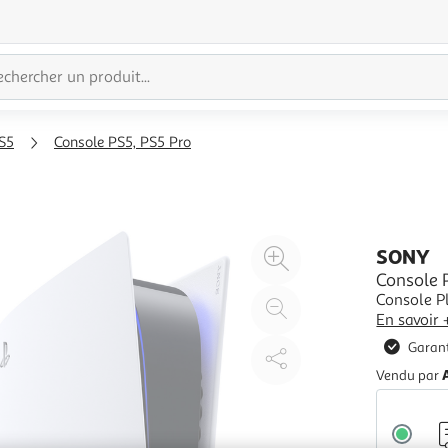
S5
Console PS5, PS5 Pro
Agrandir
SONY
l'illustration
Console P
Console P
à
Réduire
En savoir 
200%
l'illustration
Garant
à
Partager
100
le
Vendu par
%
produit