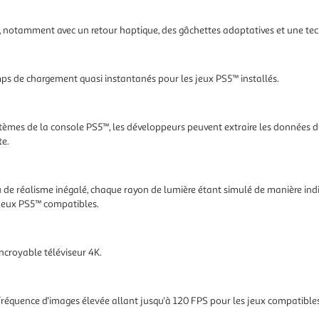
, notamment avec un retour haptique, des gâchettes adaptatives et une te
mps de chargement quasi instantanés pour les jeux PS5™ installés.
stèmes de la console PS5™, les développeurs peuvent extraire les données du
te.
de réalisme inégalé, chaque rayon de lumière étant simulé de manière indiv
s jeux PS5™ compatibles.
incroyable téléviseur 4K.
réquence d'images élevée allant jusqu'à 120 FPS pour les jeux compatibles, 