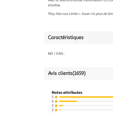
Avec la
télécommande multimédia PS5
, c
intuitive.
Play Has nos Limits = Jouer n'a plus de lim
Caractéristiques
Réf / EAN :
Avis clients
(1659)
Notes attribuées
5
4
3
2