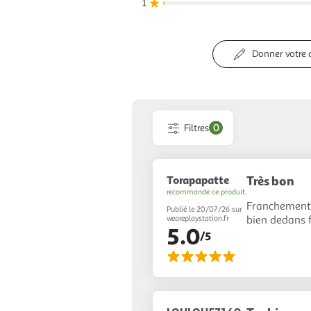
1
Donner votre 
Filtres
0
Torapapatte
Très bon
recommande ce produit.
Franchement 
Publié le 20/07/26 sur
bien dedans 
weareplaystation.fr
5.0
/5