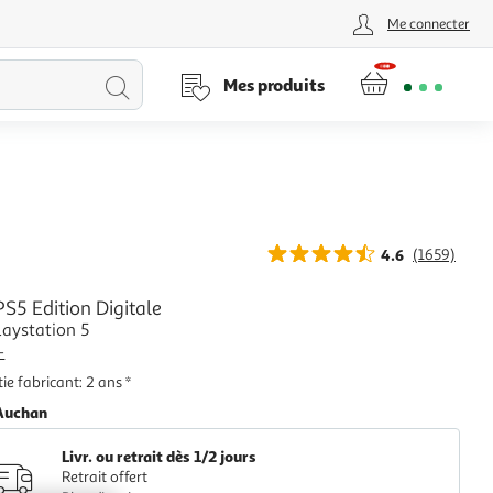
Me connecter
Lancer
Mes produits
la
recherche
4.6
(1659)
S5 Edition Digitale
laystation 5
+
ie fabricant: 2 ans *
Auchan
Livr. ou retrait dès 1/2 jours
Retrait offert