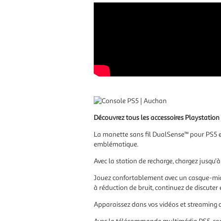
Découvrez tous les accessoires Playstation 
La
manette sans fil DualSense™ pour PS5
e
emblématique.
Avec
la station de recharge
, chargez jusqu'
Jouez confortablement avec
un casque-mic
à réduction de bruit, continuez de discuter 
Apparaissez dans vos vidéos et streaming d