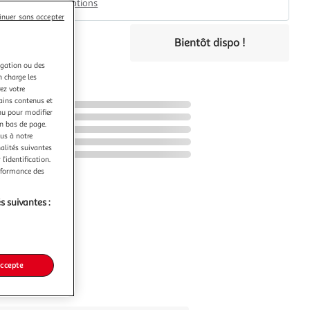
Plus d'options
inuer sans accepter
9€
Bientôt dispo !
e
igation ou des
n charge les
ez votre
tains contenus et
nu pour modifier
en bas de page.
ous à notre
nalités suivantes
l’identification.
erformance des
s suivantes :
accepte