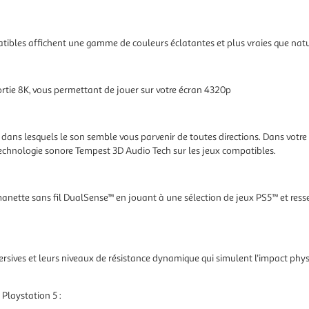
atibles affichent une gamme de couleurs éclatantes et plus vraies que nat
rtie 8K, vous permettant de jouer sur votre écran 4320p
ns lesquels le son semble vous parvenir de toutes directions. Dans votre c
technologie sonore Tempest 3D Audio Tech sur les jeux compatibles.
 manette sans fil DualSense™ en jouant à une sélection de jeux PS5™ et resse
rsives et leurs niveaux de résistance dynamique qui simulent l'impact phys
Playstation 5 :