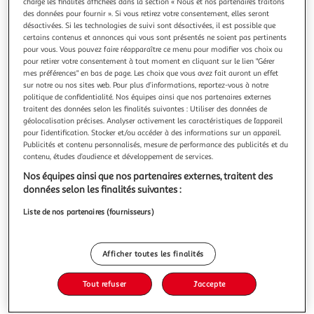
charge les finalités affichées dans la section « Nous et nos partenaires traitons
des données pour fournir ». Si vous retirez votre consentement, elles seront
désactivées. Si les technologies de suivi sont désactivées, il est possible que
certains contenus et annonces qui vous sont présentés ne soient pas pertinents
pour vous. Vous pouvez faire réapparaître ce menu pour modifier vos choix ou
pour retirer votre consentement à tout moment en cliquant sur le lien "Gérer
3,9
(13)
mes préférences" en bas de page. Les choix que vous avez fait auront un effet
SOCOPA
sur notre ou nos sites web. Pour plus d’informations, reportez-vous à notre
politique de confidentialité. Nos équipes ainsi que nos partenaires externes
Assortiment chipolatas et merguez façon charcutière
traitent des données selon les finalités suivantes : Utiliser des données de
Une recette "Traditionnelle".Garantie pur porc VPF en
géolocalisation précises. Analyser activement les caractéristiques de l’appareil
boyau naturel avec un gros grain de viande pour plus de
pour l’identification. Stocker et/ou accéder à des informations sur un appareil.
texture et de moelleux.Des Merguez bœuf/mouton riches
En savoir +
Publicités et contenu personnalisés, mesure de performance des publicités et du
contenu, études d’audience et développement de services.
en viande.
330g
6 pièces
Nos équipes ainsi que nos partenaires externes, traitent des
Vous voulez connaître le prix de ce produit ?
données selon les finalités suivantes :
Liste de nos partenaires (fournisseurs)
Afficher le prix
Afficher toutes les finalités
Tout refuser
J'accepte
Frais