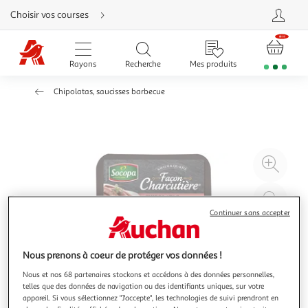
Aller
Choisir vos courses
directement
au
contenu
Aller
directement
Rayons
Recherche
Mes produits
à
la
recherche
Chipolatas, saucisses barbecue
Aller
directement
à
la
navigation
Aller
directement
à
Agr
la
rubrique
l'il
besoin
d'aide
à
Réd
20
l'il
Continuer sans accepter
à
Par
100
le
Nous prenons à coeur de protéger vos données !
%
pro
Nous et nos 68 partenaires stockons et accédons à des données personnelles,
telles que des données de navigation ou des identifiants uniques, sur votre
appareil. Si vous sélectionnez "J'accepte", les technologies de suivi prendront en