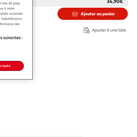
34,90€
ar
Smartbox
en bas de page.
ous à notre
Ajouter au panier
nalités suivantes
l’identification.
€
erformance des
Ajouter à une liste
s suivantes :
accepte