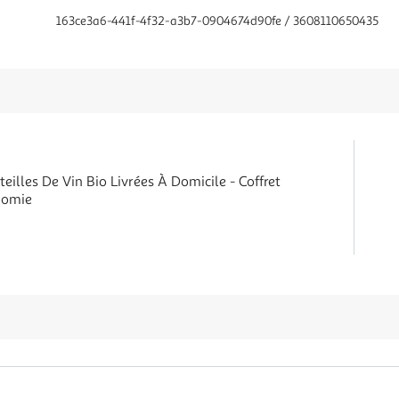
163ce3a6-441f-4f32-a3b7-0904674d90fe / 3608110650435
teilles De Vin Bio Livrées À Domicile - Coffret
nomie