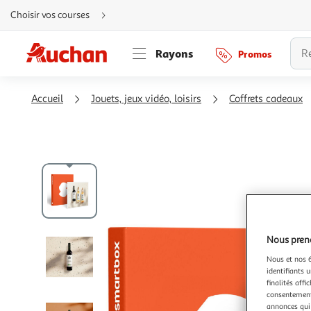
Aller
Choisir vos courses
directement
au
contenu
Aller
Rayons
Promos
directement
à
la
recherche
Aller
Accueil
Jouets, jeux vidéo, loisirs
Coffrets cadeaux
directement
à
la
navigation
Aller
directement
à
la
rubrique
besoin
d'aide
Nous preno
Nous et nos 6
identifiants u
finalités affi
consentement,
annonces qui 