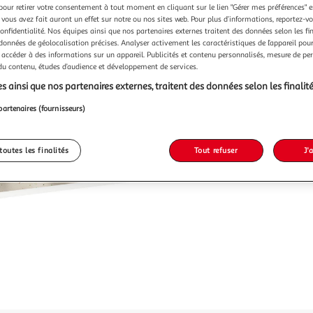
Vendu p
pour retirer votre consentement à tout moment en cliquant sur le lien "Gérer mes préférences" 
 vous avez fait auront un effet sur notre ou nos sites web. Pour plus d’informations, reportez-v
confidentialité. Nos équipes ainsi que nos partenaires externes traitent des données selon les fi
 données de géolocalisation précises. Analyser activement les caractéristiques de l’appareil pour 
34,90
 accéder à des informations sur un appareil. Publicités et contenu personnalisés, mesure de p
 du contenu, études d’audience et développement de services.
s ainsi que nos partenaires externes, traitent des données selon les finalité
partenaires (fournisseurs)
toutes les finalités
Tout refuser
J'