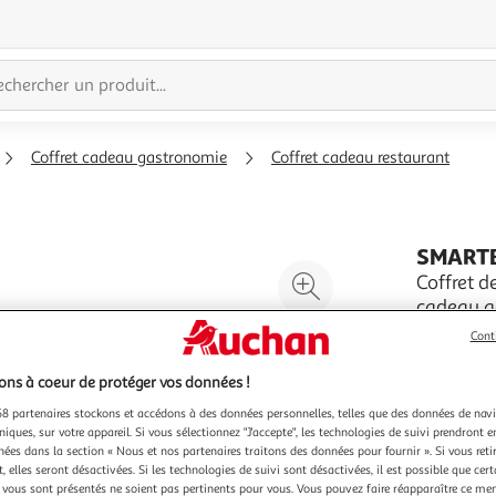
Coffret cadeau gastronomie
Coffret cadeau restaurant
SMART
Agrandir
Coffret de
cadeau g
l'illustration
Coffret de
à
Réduire
Cont
En savoir 
200%
l'illustration
Vendu par
ns à coeur de protéger vos données !
à
Partager
8 partenaires stockons et accédons à des données personnelles, telles que des données de nav
100
le
niques, sur votre appareil. Si vous sélectionnez "J'accepte", les technologies de suivi prendront e
%
produit
chées dans la section « Nous et nos partenaires traitons des données pour fournir ». Si vous retir
 elles seront désactivées. Si les technologies de suivi sont désactivées, il est possible que cer
vous sont présentés ne soient pas pertinents pour vous. Vous pouvez faire réapparaître ce me