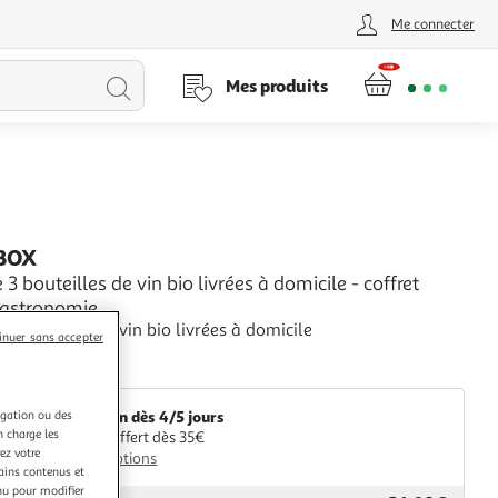
Me connecter
Lancer
Mes produits
la
recherche
BOX
 3 bouteilles de vin bio livrées à domicile - coffret
astronomie
 3 bouteilles de vin bio livrées à domicile
inuer sans accepter
+
Smartbox
Livraison dès 4/5 jours
igation ou des
n charge les
Retrait offert dès 35€
ez votre
Plus d'options
tains contenus et
nu pour modifier