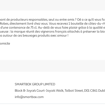
ant de producteurs responsables, seul ou entre amis ? Oé a ce qu'il vous f
Robes, directement livré chez vous. Vous recevrez 1 bouteille de côtes-du-
d'une contenance de 75 cl. Au-delà de vous faire plaisir grâce à la qualité et
tueuse : la marque réunit des vignerons français attachés à préserver la biod
us autour de ces breuvages produits avec amour !
domicile
SMARTBOX GROUP LIMITED
Block B-Joyce’s Court-Joyce’s Walk, Talbot Street, D01 C861 Dubli
info@smartbox.com