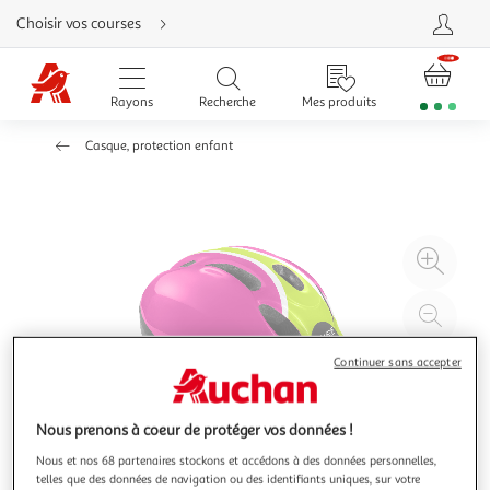
Aller
Choisir vos courses
directement
au
contenu
Aller
directement
Rayons
Recherche
Mes produits
à
la
recherche
Casque, protection enfant
Aller
directement
à
la
navigation
Aller
directement
à
Agr
la
rubrique
l'il
besoin
d'aide
à
Réd
20
l'il
à
Par
Continuer sans accepter
100
le
%
pro
Nous prenons à coeur de protéger vos données !
Nous et nos 68 partenaires stockons et accédons à des données personnelles,
telles que des données de navigation ou des identifiants uniques, sur votre