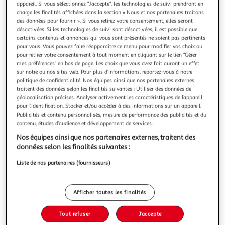
Illustration
Illustration
appareil. Si vous sélectionnez "J'accepte", les technologies de suivi prendront en
charge les finalités affichées dans la section « Nous et nos partenaires traitons
précédente
suivante
des données pour fournir ». Si vous retirez votre consentement, elles seront
désactivées. Si les technologies de suivi sont désactivées, il est possible que
certains contenus et annonces qui vous sont présentés ne soient pas pertinents
pour vous. Vous pouvez faire réapparaître ce menu pour modifier vos choix ou
SKIDS CONTROL
pour retirer votre consentement à tout moment en cliquant sur le lien "Gérer
Casque enfant Rose - 52/56 cm
mes préférences" en bas de page. Les choix que vous avez fait auront un effet
Taille 52-56
sur notre ou nos sites web. Pour plus d’informations, reportez-vous à notre
En savoir +
politique de confidentialité. Nos équipes ainsi que nos partenaires externes
traitent des données selon les finalités suivantes : Utiliser des données de
Auchan
Vendu par
géolocalisation précises. Analyser activement les caractéristiques de l’appareil
pour l’identification. Stocker et/ou accéder à des informations sur un appareil.
Livr. ou retrait dès 2/3 jours
Publicités et contenu personnalisés, mesure de performance des publicités et du
A partir de 3,00€ - Retrait offert dès 35€
contenu, études d’audience et développement de services.
Plus d'options
Nos équipes ainsi que nos partenaires externes, traitent des
données selon les finalités suivantes :
19,90€
Bientôt dispo !
Liste de nos partenaires (fournisseurs)
19,90€ / pce
Afficher toutes les finalités
Tout refuser
J'accepte