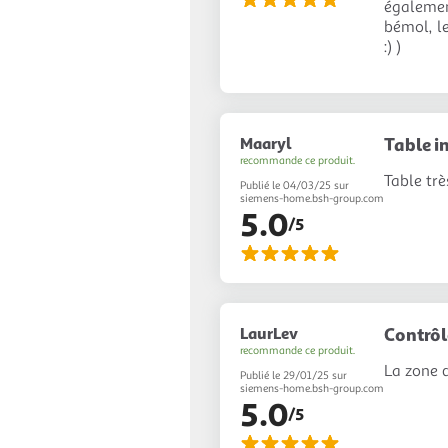
également
bémol, le
:) )
Maaryl
Table i
recommande ce produit.
Table trè
Publié le 04/03/25 sur
siemens-home.bsh-group.com
5.0
/5
LaurLev
Contrôl
recommande ce produit.
La zone d
Publié le 29/01/25 sur
siemens-home.bsh-group.com
5.0
/5