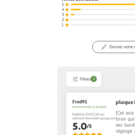
5
4
3
2
1
Donner votre 
Filtres
0
Fred91
plaque 
recommande ce produit.
[Cet avis
Publié le 23/01/26 sur
tiroir qu
siemens-home.bsh-group.com
5.0
ses bord
/5
réglage 