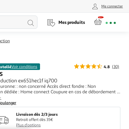
Me connecter
Lancer
Mes produits
la
uction
recherche
nstallé
Voir conditions
4.8
(30)
S
nduction ex651hec1f iq700
uronne: : non concerné Accès direct fondre : Non
on dédiée : Home connect Coupure en cas de débordement :
+
Boulanger
Livraison dès 2/3 jours
Retrait offert dès 35€
Plus d'options