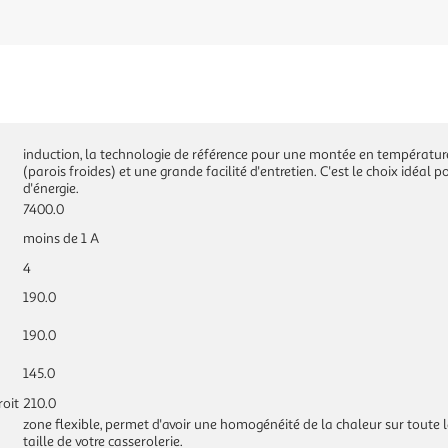
induction, la technologie de référence pour une montée en températur
(parois froides) et une grande facilité d'entretien. C'est le choix idéal p
d'énergie.
7400.0
moins de 1 A
4
190.0
190.0
145.0
roit
210.0
zone flexible, permet d'avoir une homogénéité de la chaleur sur toute
taille de votre casserolerie.