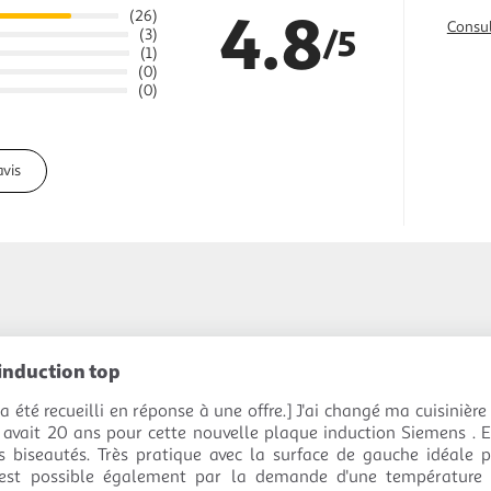
4.8
(26)
Consul
/5
(3)
(1)
(0)
(0)
avis
induction top
 a été recueilli en réponse à une offre.] J'ai changé ma cuisinièr
i avait 20 ans pour cette nouvelle plaque induction Siemens . El
s biseautés. Très pratique avec la surface de gauche idéale 
est possible également par la demande d'une température f