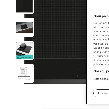
Nous preno
Nous et nos 6
identifiants u
finalités affi
consentement,
annonces qui 
vos choix ou 
Les choix que
politique de 
: Utiliser des
Stocker et/ou
publicités et
Nos équipe
Liste de nos 
Afficher 