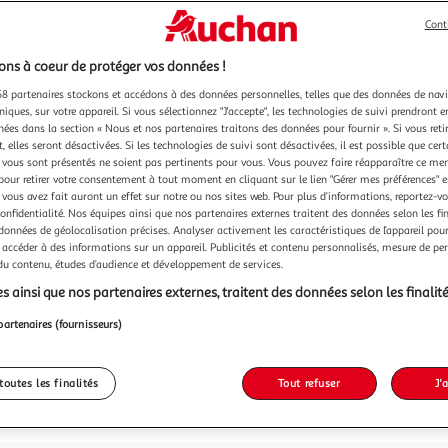
Vendu p
Cont
ns à coeur de protéger vos données !
699,0
8 partenaires stockons et accédons à des données personnelles, telles que des données de nav
dont 4,68€ d'
niques, sur votre appareil. Si vous sélectionnez "J'accepte", les technologies de suivi prendront e
chées dans la section « Nous et nos partenaires traitons des données pour fournir ». Si vous retir
 elles seront désactivées. Si les technologies de suivi sont désactivées, il est possible que cer
vous sont présentés ne soient pas pertinents pour vous. Vous pouvez faire réapparaître ce me
pour retirer votre consentement à tout moment en cliquant sur le lien "Gérer mes préférences" 
 vous avez fait auront un effet sur notre ou nos sites web. Pour plus d’informations, reportez-v
confidentialité. Nos équipes ainsi que nos partenaires externes traitent des données selon les fi
 données de géolocalisation précises. Analyser activement les caractéristiques de l’appareil pour 
 accéder à des informations sur un appareil. Publicités et contenu personnalisés, mesure de p
 du contenu, études d’audience et développement de services.
s ainsi que nos partenaires externes, traitent des données selon les finalité
partenaires (fournisseurs)
toutes les finalités
Tout refuser
J'