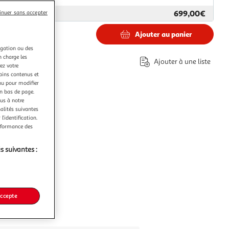
699,00€
ar
Boulanger
inuer sans accepter
Ajouter au panier
0€
igation ou des
éco-part.
n charge les
Ajouter à une liste
ez votre
tains contenus et
nu pour modifier
en bas de page.
ous à notre
nalités suivantes
l’identification.
erformance des
s suivantes :
accepte