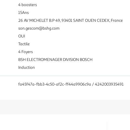
4 boosters
15Ans
26 AV MICHELET B.P 49, 93401 SAINT OUEN CEDEX, France
son.gescom@bshg.com
OUI
Tactile
4 Foyers
BSH ELECTROMENAGER DIVISION BOSCH
Induction
fa45f47a-fbb3-4c50-af2c-ff44a9906c9a / 4242003935491