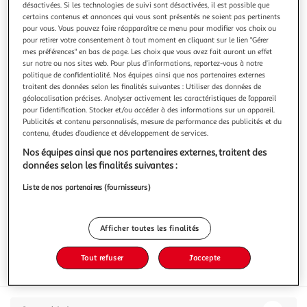
désactivées. Si les technologies de suivi sont désactivées, il est possible que
certains contenus et annonces qui vous sont présentés ne soient pas pertinents
pour vous. Vous pouvez faire réapparaître ce menu pour modifier vos choix ou
pour retirer votre consentement à tout moment en cliquant sur le lien "Gérer
mes préférences" en bas de page. Les choix que vous avez fait auront un effet
sur notre ou nos sites web. Pour plus d’informations, reportez-vous à notre
4.5
(26)
politique de confidentialité. Nos équipes ainsi que nos partenaires externes
SHEBA
traitent des données selon les finalités suivantes : Utiliser des données de
géolocalisation précises. Analyser activement les caractéristiques de l’appareil
Barquettes pâtée en sauce viandes poissons légumes
pour l’identification. Stocker et/ou accéder à des informations sur un appareil.
pour chat
Publicités et contenu personnalisés, mesure de performance des publicités et du
contenu, études d’audience et développement de services.
12x85g
12 barquettes
Nos équipes ainsi que nos partenaires externes, traitent des
Vous voulez connaître le prix de ce produit ?
données selon les finalités suivantes :
Afficher le prix
Liste de nos partenaires (fournisseurs)
Afficher toutes les finalités
Tout refuser
J'accepte
Format