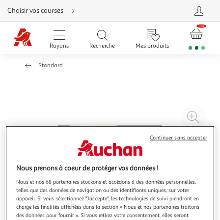
Aller
Choisir vos courses
directement
au
contenu
Aller
directement
Rayons
Recherche
Mes produits
à
la
recherche
Standard
Aller
directement
à
la
navigation
Aller
directement
à
Agr
la
rubrique
l'il
besoin
d'aide
à
Réd
Continuer sans accepter
20
l'il
à
Par
Nous prenons à coeur de protéger vos données !
100
le
Nous et nos 68 partenaires stockons et accédons à des données personnelles,
%
pro
telles que des données de navigation ou des identifiants uniques, sur votre
appareil. Si vous sélectionnez "J'accepte", les technologies de suivi prendront en
charge les finalités affichées dans la section « Nous et nos partenaires traitons
des données pour fournir ». Si vous retirez votre consentement, elles seront