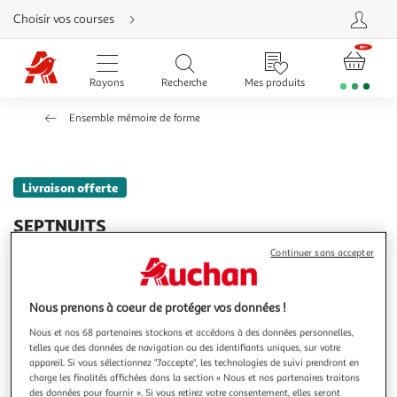
Aller
Choisir vos courses
directement
au
contenu
Aller
directement
Rayons
Recherche
Mes produits
à
la
recherche
Ensemble mémoire de forme
Aller
directement
à
la
navigation
Aller
Livraison offerte
directement
à
la
SEPTNUITS
rubrique
besoin
Matelas Mémoire de forme + sommier kit blanc
d'aide
Continuer sans accepter
Memo
Le matelas Memo de la marque Septnuits a un soutien très
ferme, son accueil dynamique réduit les points de pression.
Nous prenons à coeur de protéger vos données !
Ses matériaux de haute qualité : Plate-bande 3D micro
En savoir +
aérée, son coutil ultra respirable et sa fibre polyester vous
Nous et nos 68 partenaires stockons et accédons à des données personnelles,
Vendu par
Sommeil de Plomb
telles que des données de navigation ou des identifiants uniques, sur votre
garantissent une aération totale du matelas pour une
Couleur
appareil. Si vous sélectionnez "J'accepte", les technologies de suivi prendront en
hygiène optima
charge les finalités affichées dans la section « Nous et nos partenaires traitons
Blanc neige
des données pour fournir ». Si vous retirez votre consentement, elles seront