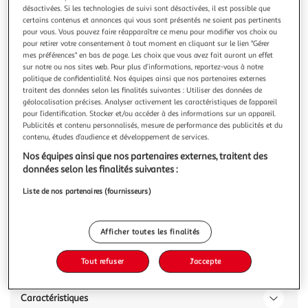
désactivées. Si les technologies de suivi sont désactivées, il est possible que
certains contenus et annonces qui vous sont présentés ne soient pas pertinents
Taille
pour vous. Vous pouvez faire réapparaître ce menu pour modifier vos choix ou
+5
90 x 200 cm
pour retirer votre consentement à tout moment en cliquant sur le lien "Gérer
mes préférences" en bas de page. Les choix que vous avez fait auront un effet
sur notre ou nos sites web. Pour plus d’informations, reportez-vous à notre
politique de confidentialité. Nos équipes ainsi que nos partenaires externes
Livraison dès 2/3 semaines
traitent des données selon les finalités suivantes : Utiliser des données de
Livraison offerte
géolocalisation précises. Analyser activement les caractéristiques de l’appareil
Plus d'options
pour l’identification. Stocker et/ou accéder à des informations sur un appareil.
Publicités et contenu personnalisés, mesure de performance des publicités et du
349,00€
649,00€
contenu, études d’audience et développement de services.
Vendu par
Sommeil de Plomb
Nos équipes ainsi que nos partenaires externes, traitent des
-46 %
Ajouter au panier
données selon les finalités suivantes :
649,00€
349,00€
Liste de nos partenaires (fournisseurs)
Ajouter à une liste
dont 9,87€ d'éco-part.
Afficher toutes les finalités
Description
Tout refuser
J'accepte
Caractéristiques