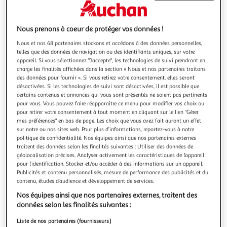
Illustration
Illustration
précédente
suivante
Nous prenons à coeur de protéger vos données !
Nouveauté
Nous et nos 68 partenaires stockons et accédons à des données personnelles,
telles que des données de navigation ou des identifiants uniques, sur votre
appareil. Si vous sélectionnez "J'accepte", les technologies de suivi prendront en
4.0
(1)
charge les finalités affichées dans la section « Nous et nos partenaires traitons
SENTOSPHÈRE
des données pour fournir ». Si vous retirez votre consentement, elles seront
Gloss party - Kit créatif
désactivées. Si les technologies de suivi sont désactivées, il est possible que
certains contenus et annonces qui vous sont présentés ne soient pas pertinents
Réalise tes propres gloss grâce à ce super kit créatif !
pour vous. Vous pouvez faire réapparaître ce menu pour modifier vos choix ou
Amuse-toi à créer tes propres gloss à base de cire naturelle
pour retirer votre consentement à tout moment en cliquant sur le lien "Gérer
(cire d'abeille et cire de carnauba), des bâtons de brillants à
En savoir +
mes préférences" en bas de page. Les choix que vous avez fait auront un effet
lèvres et des baumes onctueux pour hydrater tes lèvres. Ce
Vendu par
2KINGS
sur notre ou nos sites web. Pour plus d’informations, reportez-vous à notre
kit complet permet de réaliser plus de 4 bâtons de gloss et
politique de confidentialité. Nos équipes ainsi que nos partenaires externes
Livraison dès 5/6 jours
traitent des données selon les finalités suivantes : Utiliser des données de
4,99€
géolocalisation précises. Analyser activement les caractéristiques de l’appareil
pour l’identification. Stocker et/ou accéder à des informations sur un appareil.
Plus d'options
Publicités et contenu personnalisés, mesure de performance des publicités et du
contenu, études d’audience et développement de services.
27,74€
Vendu par
2KINGS
Nos équipes ainsi que nos partenaires externes, traitent des
données selon les finalités suivantes :
Livr. ou retrait dès 5/6 jours
A partir de 4,50€
Liste de nos partenaires (fournisseurs)