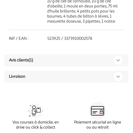
10 g de cire de carnauba, 10 g de cire
d'abeille, 1 moule en deux parties, 75 ml
d'huile brillante, 4 petits pots pour les
baumes, 4 tubes de bâton à lèvres, 1
mesurette doseuse, 3 pipettes, 1 notice
Réf / EAN :
523925 / 3373910002578
Avis clients
(1)
Livraison
Vos courses à domicile, en
Paiement sécurisé en ligne
drive ou click & collect
ou au retrait