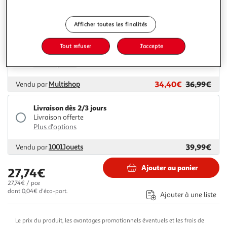
Plus d'options
33,67€
37,01€
Vendu par
Avenue des Jeux
Afficher toutes les finalités
Livraison dès 4/5 jours
Tout refuser
J'accepte
4,99€
Plus d'options
34,40€
36,99€
Vendu par
Multishop
Livraison dès 2/3 jours
Livraison offerte
Plus d'options
39,99€
Vendu par
1001Jouets
Ajouter au panier
27,74€
27,74€ / pce
dont 0,04€ d'éco-part.
Ajouter à une liste
Le prix du produit, les avantages promotionnels éventuels et les frais de