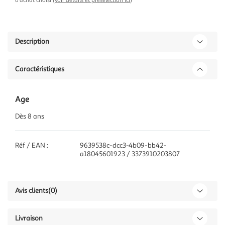
d'achat choisi (
voir détails et présélection ici
)
Description
Caractéristiques
Age
Dès 8 ans
Réf / EAN :
9639538c-dcc3-4b09-bb42-
a18045601923 / 3373910203807
Avis clients
(0)
Livraison