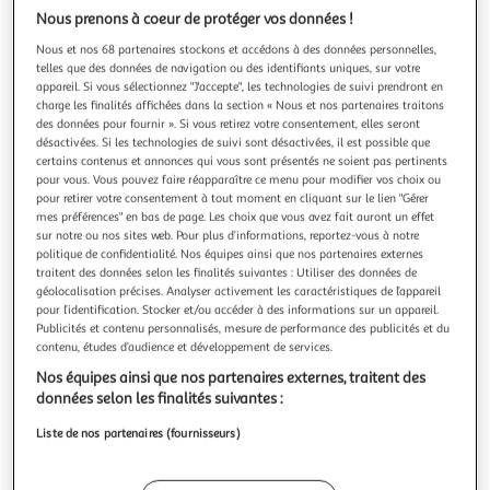
Nous prenons à coeur de protéger vos données !
Nous et nos 68 partenaires stockons et accédons à des données personnelles,
telles que des données de navigation ou des identifiants uniques, sur votre
Nouveauté
appareil. Si vous sélectionnez "J'accepte", les technologies de suivi prendront en
charge les finalités affichées dans la section « Nous et nos partenaires traitons
des données pour fournir ». Si vous retirez votre consentement, elles seront
SENTOSPHERE
désactivées. Si les technologies de suivi sont désactivées, il est possible que
Canevas a Diamanter - Inseparables
certains contenus et annonces qui vous sont présentés ne soient pas pertinents
Le canevas à diamanter est une activité anti-stress à base
pour vous. Vous pouvez faire réapparaître ce menu pour modifier vos choix ou
pour retirer votre consentement à tout moment en cliquant sur le lien "Gérer
de milliers de petits strass pour réaliser un tigre
mes préférences" en bas de page. Les choix que vous avez fait auront un effet
majestueux ! Proche du Pixel Art, cette activité manuelle
En savoir +
sur notre ou nos sites web. Pour plus d’informations, reportez-vous à notre
permet de rehausser une jolie illustration, diamant par
Vendu par
2KINGS
politique de confidentialité. Nos équipes ainsi que nos partenaires externes
diamant, de couleurs scintillantes. A l'aide du petit stylet, il
traitent des données selon les finalités suivantes : Utiliser des données de
suffit d'a
Livraison dès 5/6 jours
géolocalisation précises. Analyser activement les caractéristiques de l’appareil
4,99€
pour l’identification. Stocker et/ou accéder à des informations sur un appareil.
Plus d'options
Publicités et contenu personnalisés, mesure de performance des publicités et du
contenu, études d’audience et développement de services.
12,85€
Vendu par
2KINGS
Nos équipes ainsi que nos partenaires externes, traitent des
données selon les finalités suivantes :
Livraison dès 4/5 jours
Liste de nos partenaires (fournisseurs)
4,99€
Plus d'options