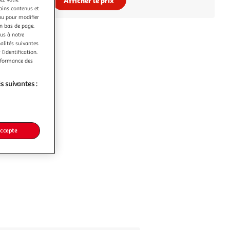
Afficher le prix
tains contenus et
nu pour modifier
en bas de page.
ous à notre
nalités suivantes
l’identification.
erformance des
s suivantes :
accepte