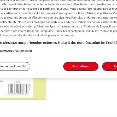
 elles seront désactivées. Si les technologies de suivi sont désactivées, il est possible que cer
vous sont présentés ne soient pas pertinents pour vous. Vous pouvez faire réapparaître ce me
pour retirer votre consentement à tout moment en cliquant sur le lien "Gérer mes préférences" 
 vous avez fait auront un effet sur notre ou nos sites web. Pour plus d’informations, reportez-v
confidentialité. Nos équipes ainsi que nos partenaires externes traitent des données selon les fi
 données de géolocalisation précises. Analyser activement les caractéristiques de l’appareil pour 
 accéder à des informations sur un appareil. Publicités et contenu personnalisés, mesure de p
 du contenu, études d’audience et développement de services.
s ainsi que nos partenaires externes, traitent des données selon les finalité
partenaires (fournisseurs)
toutes les finalités
Tout refuser
J'