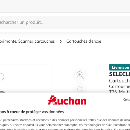
primante, Scanner, cartouches
Cartouches d'encre
Livraison
Agrandir
SELECL
l'illustration
Cartouch
Cartouche
à
Réduire
T26. Multi
200%
l'illustration
En savoir 
Cont
à
Partager
Garant
100
le
ns à coeur de protéger vos données !
%
produit
8 partenaires stockons et accédons à des données personnelles, telles que des données de nav
niques, sur votre appareil. Si vous sélectionnez "J'accepte", les technologies de suivi prendront e
chées dans la section « Nous et nos partenaires traitons des données pour fournir ». Si vous retir