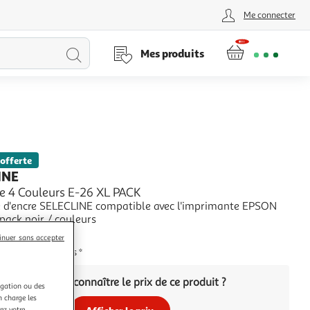
Me connecter
Lancer
Mes produits
la
recherche
 offerte
INE
e 4 Couleurs E-26 XL PACK
 d'encre SELECLINE compatible avec l'imprimante EPSON
pack noir / couleurs
+
inuer sans accepter
ie fabricant: 2 ans *
Vous voulez connaître le prix de ce produit ?
igation ou des
n charge les
ez votre