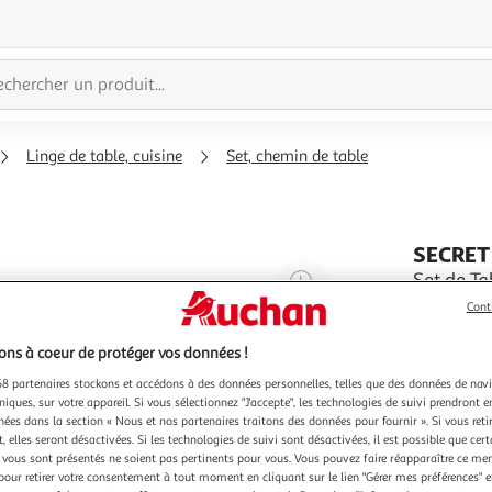
Linge de table, cuisine
Set, chemin de table
SECRET
Agrandir
Set de T
Informatio
l'illustration
Cont
Poids : 0,
à
Réduire
En savoir 
ns à coeur de protéger vos données !
200%
l'illustration
à
Partager
8 partenaires stockons et accédons à des données personnelles, telles que des données de nav
niques, sur votre appareil. Si vous sélectionnez "J'accepte", les technologies de suivi prendront e
100
le
chées dans la section « Nous et nos partenaires traitons des données pour fournir ». Si vous retir
%
produit
 elles seront désactivées. Si les technologies de suivi sont désactivées, il est possible que cer
vous sont présentés ne soient pas pertinents pour vous. Vous pouvez faire réapparaître ce me
pour retirer votre consentement à tout moment en cliquant sur le lien "Gérer mes préférences" 