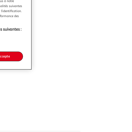
ous à notre
nalités suivantes
l’identification.
erformance des
s suivantes :
accepte