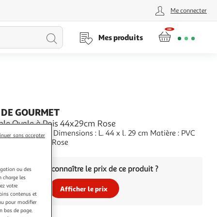
Me connecter
Lancer
Mes produits
la
recherche
 DE GOURMET
able Ovale à Pois 44x29cm Rose
ns Techniques : Dimensions : L. 44 x l. 29 cm Matière : PVC
inuer sans accepter
065 kg Couleur : Rose
+
Vous voulez connaître le prix de ce produit ?
igation ou des
n charge les
ez votre
Afficher le prix
tains contenus et
nu pour modifier
en bas de page.