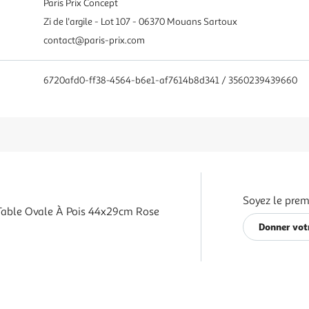
Paris Prix Concept
Zi de l'argile - Lot 107 - 06370 Mouans Sartoux
contact@paris-prix.com
6720afd0-ff38-4564-b6e1-af7614b8d341 / 3560239439660
Soyez le prem
Table Ovale À Pois 44x29cm Rose
Donner vot