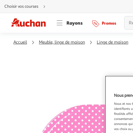
Aller
Choisir vos courses
directement
au
contenu
Aller
Rayons
Promos
directement
à
la
recherche
Aller
Accueil
Meuble, linge de maison
Linge de maison
directement
à
la
navigation
Aller
directement
à
la
rubrique
besoin
d'aide
Nous preno
Nous et nos 6
identifiants u
finalités affi
consentement,
annonces qui 
vos choix ou 