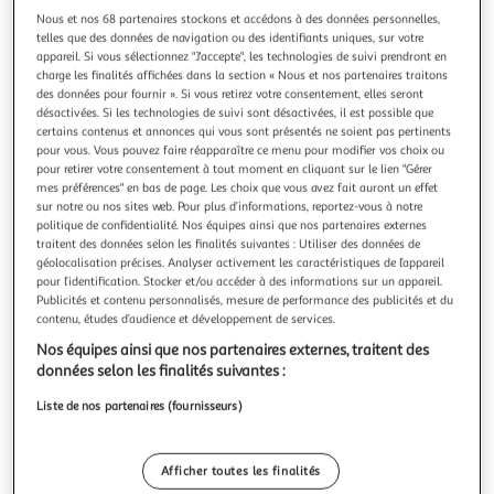
Illustration
Illustration
Nous et nos 68 partenaires stockons et accédons à des données personnelles,
précédente
suivante
telles que des données de navigation ou des identifiants uniques, sur votre
appareil. Si vous sélectionnez "J'accepte", les technologies de suivi prendront en
charge les finalités affichées dans la section « Nous et nos partenaires traitons
des données pour fournir ». Si vous retirez votre consentement, elles seront
SECRET DE GOURMET
désactivées. Si les technologies de suivi sont désactivées, il est possible que
Set apéritif 5 pièces modern wood 33cm noir
certains contenus et annonces qui vous sont présentés ne soient pas pertinents
pour vous. Vous pouvez faire réapparaître ce menu pour modifier vos choix ou
Informations Techniques : Dimensions : L. 33,5 x l. 33,5 x H.
pour retirer votre consentement à tout moment en cliquant sur le lien "Gérer
10 cm Matière : Grès Spécificités : Pratique & Utile Set
mes préférences" en bas de page. Les choix que vous avez fait auront un effet
Apéritif 5 Pièces Contact Alimentaire Poids : 2,37 kg
En savoir +
sur notre ou nos sites web. Pour plus d’informations, reportez-vous à notre
Couleur : Noir
Vendu par
Paris Prix
politique de confidentialité. Nos équipes ainsi que nos partenaires externes
traitent des données selon les finalités suivantes : Utiliser des données de
Livr. ou retrait dès 1/2 semaines
géolocalisation précises. Analyser activement les caractéristiques de l’appareil
pour l’identification. Stocker et/ou accéder à des informations sur un appareil.
A partir de 7,99€
Publicités et contenu personnalisés, mesure de performance des publicités et du
Plus d'options
contenu, études d’audience et développement de services.
28,99€
38,99€
Vendu par
Paris Prix
Nos équipes ainsi que nos partenaires externes, traitent des
données selon les finalités suivantes :
Livraison dès 5/6 jours
Liste de nos partenaires (fournisseurs)
4,99€
Plus d'options
Afficher toutes les finalités
45,49€
Vendu par
Multishop