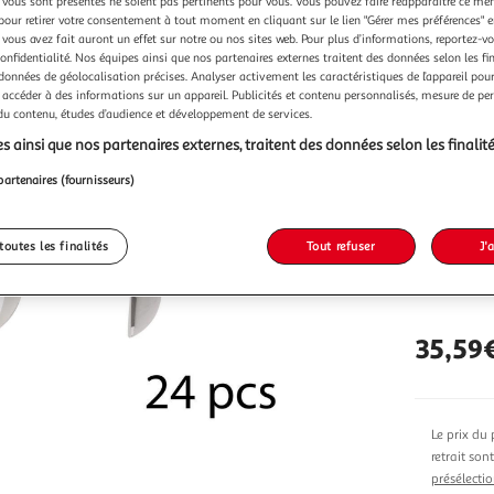
Vendu p
vous sont présentés ne soient pas pertinents pour vous. Vous pouvez faire réapparaître ce me
pour retirer votre consentement à tout moment en cliquant sur le lien "Gérer mes préférences" 
 vous avez fait auront un effet sur notre ou nos sites web. Pour plus d’informations, reportez-v
confidentialité. Nos équipes ainsi que nos partenaires externes traitent des données selon les fi
 données de géolocalisation précises. Analyser activement les caractéristiques de l’appareil pour 
 accéder à des informations sur un appareil. Publicités et contenu personnalisés, mesure de p
 du contenu, études d’audience et développement de services.
Vendu p
s ainsi que nos partenaires externes, traitent des données selon les finalité
partenaires (fournisseurs)
toutes les finalités
Tout refuser
J'
Vendu p
35,59
Le prix du 
retrait son
présélectio