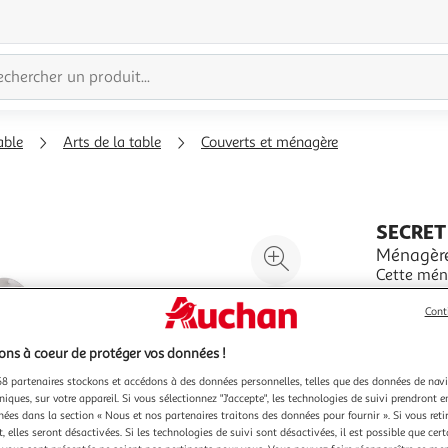
able
Arts de la table
Couverts et ménagère
SECRET
Agrandir
Ménagère 
Cette mén
l'illustration
durant vo
à
Réduire
Ménagère d
En savoir 
Cont
200%
l'illustration
cuillères 
Vendu par
T
TECHNIQUES
à
Partager
ns à coeur de protéger vos données !
100
le
8 partenaires stockons et accédons à des données personnelles, telles que des données de nav
niques, sur votre appareil. Si vous sélectionnez "J'accepte", les technologies de suivi prendront e
%
produit
chées dans la section « Nous et nos partenaires traitons des données pour fournir ». Si vous retir
 elles seront désactivées. Si les technologies de suivi sont désactivées, il est possible que cer