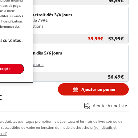
35,59€
ar
Toilinux
nu pour modifier
en bas de page.
ous à notre
Livr. ou retrait dès 3/4 jours
nalités suivantes
A partir de 7,99€
l’identification.
Plus d'options
erformance des
39,99€
53,99€
ar
Paris Prix
s suivantes :
Livraison dès 5/6 jours
4,99€
Plus d'options
accepte
56,49€
ar
Multishop
Ajouter au panier
€
Ajouter à une liste
produit, les avantages promotionnels éventuels et les frais de livraison ou de
t susceptibles de varier en fonction du mode d'achat choisi (
voir détails et
n ici
)