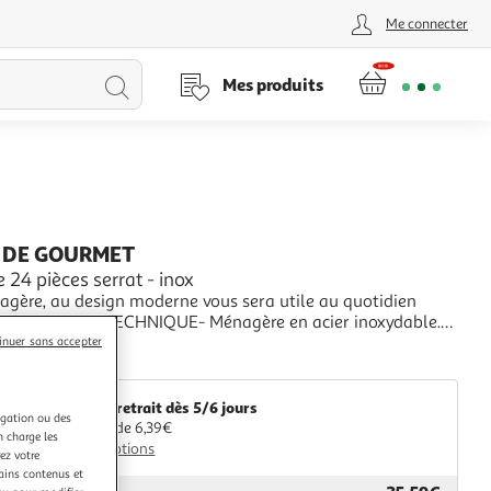
Me connecter
Lancer
Mes produits
la
recherche
 DE GOURMET
24 pièces serrat - inox
agère, au design moderne vous sera utile au quotidien
s repas.FICHE TECHNIQUE- Ménagère en acier inoxydable.-
e 24 pièces comprenant six fourchettes, six couteaux, six
+
inuer sans accepter
à soupe et six cuillères à café.CARACTERISTIQUES
oilinux
- Dimensions : L. 17 x H. 27,5 cm.-
Livr. ou retrait dès 5/6 jours
igation ou des
A partir de 6,39€
n charge les
Plus d'options
ez votre
tains contenus et