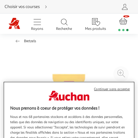
Aller
Choisir vos courses
directement
au
contenu
Aller
directement
Rayons
Recherche
Mes produits
à
la
recherche
Bretzels
Aller
directement
à
la
navigation
Aller
directement
à
Agr
la
rubrique
l'il
besoin
d'aide
à
Réd
Continuer sans accepter
20
l'il
à
Par
Nous prenons à coeur de protéger vos données !
100
le
Nous et nos 68 partenaires stockons et accédons à des données personnelles,
%
pro
telles que des données de navigation ou des identifiants uniques, sur votre
appareil. Si vous sélectionnez "J'accepte", les technologies de suivi prendront en
charge les finalités affichées dans la section « Nous et nos partenaires traitons
des données pour fournir ». Si vous retirez votre consentement, elles seront