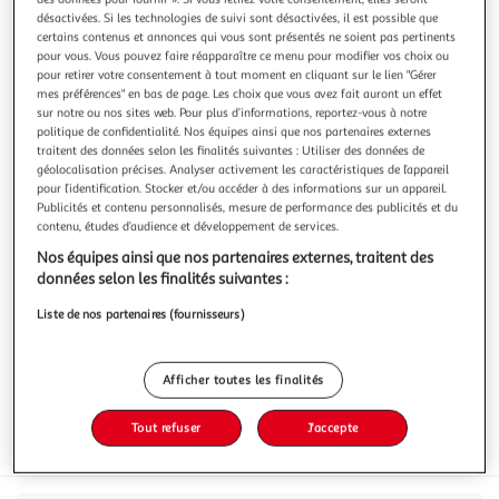
désactivées. Si les technologies de suivi sont désactivées, il est possible que
certains contenus et annonces qui vous sont présentés ne soient pas pertinents
pour vous. Vous pouvez faire réapparaître ce menu pour modifier vos choix ou
pour retirer votre consentement à tout moment en cliquant sur le lien "Gérer
mes préférences" en bas de page. Les choix que vous avez fait auront un effet
SCHAR
sur notre ou nos sites web. Pour plus d’informations, reportez-vous à notre
politique de confidentialité. Nos équipes ainsi que nos partenaires externes
Salinis sans gluten
traitent des données selon les finalités suivantes : Utiliser des données de
Les Salinis sans gluten Schär, un incontournable des
géolocalisation précises. Analyser activement les caractéristiques de l’appareil
gâteaux apéritifs. Ces authentiques Bretzels seront parfaits
pour l’identification. Stocker et/ou accéder à des informations sur un appareil.
pour vos apéritifs entre amis ou en famille. Sans blé, sans
En savoir +
Publicités et contenu personnalisés, mesure de performance des publicités et du
lactose. Idéal pour l'apéritif
contenu, études d’audience et développement de services.
60g
Nos équipes ainsi que nos partenaires externes, traitent des
Vous voulez connaître le prix de ce produit ?
données selon les finalités suivantes :
Afficher le prix
Liste de nos partenaires (fournisseurs)
Afficher toutes les finalités
Tout refuser
J'accepte
Sans gluten