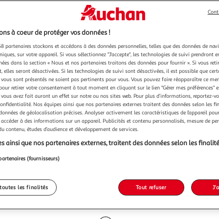
Cont
ns à coeur de protéger vos données !
8 partenaires stockons et accédons à des données personnelles, telles que des données de nav
niques, sur votre appareil. Si vous sélectionnez "J'accepte", les technologies de suivi prendront e
chées dans la section « Nous et nos partenaires traitons des données pour fournir ». Si vous retir
 elles seront désactivées. Si les technologies de suivi sont désactivées, il est possible que cer
vous sont présentés ne soient pas pertinents pour vous. Vous pouvez faire réapparaître ce me
pour retirer votre consentement à tout moment en cliquant sur le lien "Gérer mes préférences" 
 vous avez fait auront un effet sur notre ou nos sites web. Pour plus d’informations, reportez-v
confidentialité. Nos équipes ainsi que nos partenaires externes traitent des données selon les fi
 données de géolocalisation précises. Analyser activement les caractéristiques de l’appareil pour 
 accéder à des informations sur un appareil. Publicités et contenu personnalisés, mesure de p
 du contenu, études d’audience et développement de services.
s ainsi que nos partenaires externes, traitent des données selon les finalité
partenaires (fournisseurs)
toutes les finalités
Tout refuser
J'