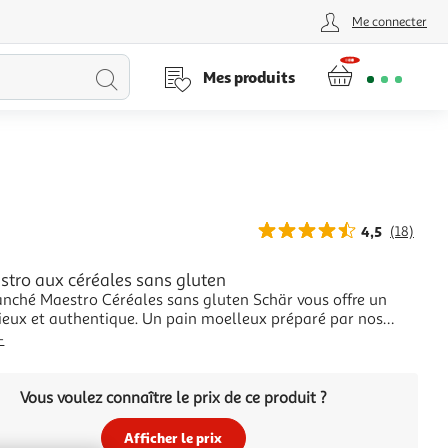
Me connecter
Lancer
Mes produits
la
recherche
4,5
(18)
stro aux céréales sans gluten
ranché Maestro Céréales sans gluten Schär vous offre un
cieux et authentique. Un pain moelleux préparé par nos
s à partir de levain et de graines nobles soigneusement
+
s. Sans blé, sans lactose, sans conservateurs. Idéal pour
Vous voulez connaître le prix de ce produit ?
Afficher le prix