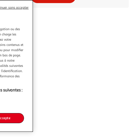
inuer sans accepter
igation ou des
n charge les
ez votre
tains contenus et
nu pour modifier
en bas de page.
ous à notre
nalités suivantes
l’identification.
erformance des
s suivantes :
accepte