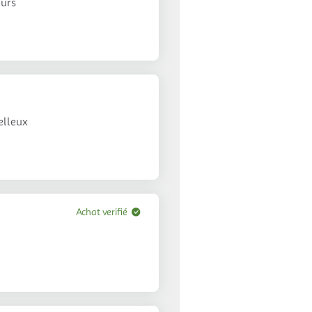
ours
elleux
Achat verifié