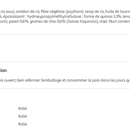
iz, eau), amidon de riz, fibre végétale (psyllium), sirop de riz, huile de tou
9%, épaississant : hydroxypropylméthylcellulose ; farine de quinoa 1,3%, levur
sium), pavot 0,6%, graines de chia 0,6% (Salvia hispanica), miel. Peut cont
tion
fois ouvert, bien refermer l‘emballage et consommer le pain dans les jours qu
Italie
Italie
Italie