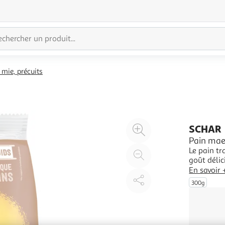
 mie, précuits
Agrandir
SCHAR
l'illustration
Pain mae
Le pain t
à
Réduire
goût déli
200%
l'illustration
boulanger
En savoir 
à
Partager
sélectionnée
300g
les repas
100
le
%
produit