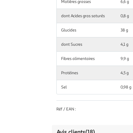
Matières grasses
6,6 g
dont Acides gras saturés
0,8 g
Glucides
38 g
dont Sucres
4,1 g
Fibres alimentaires
9,9 g
Protéines
4,5 g
Sel
0,98 g
Réf / EAN :
Avis clients
(18)