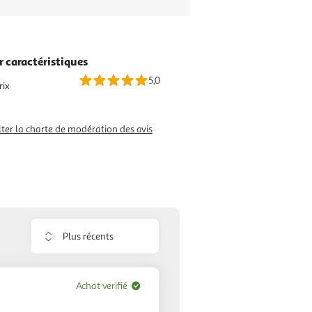
r caractéristiques
5,0
rix
ter la charte de modération des avis
Trier
les
avis
Achat verifié