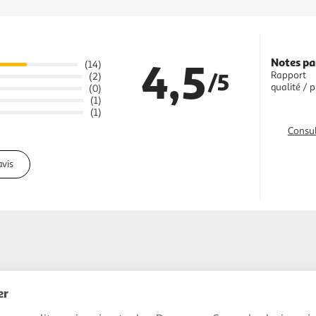
4,5
Notes pa
(14)
/5
Rapport
(2)
qualité / p
(0)
(1)
(1)
Consul
avis
er