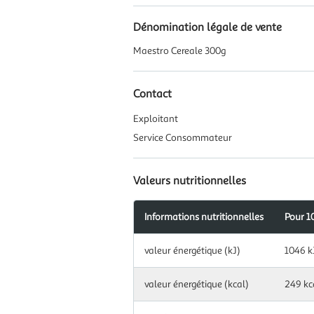
Dénomination légale de vente
Maestro Cereale 300g
Contact
Exploitant
Service Consommateur
Valeurs nutritionnelles
Informations nutritionnelles
Pour 1
Information
valeur énergétique (kJ)
1046 k
nutritionnelles
pour
100.0
valeur énergétique (kcal)
249 kc
g|ml