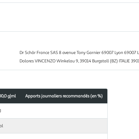
Dr Schär France SAS 8 avenue Tony Garnier 69007 Lyon 69007 
Dolores VINCENZO Winkelau 9, 39014 Burgstall (BZ) ITALIE 39014
00,0 g|ml
Apports journaliers recommandés (en %)
J
al