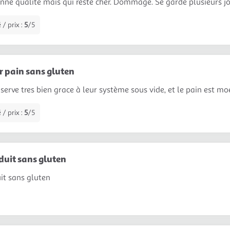
onne qualite mais qui reste cher. Dommage. Se garde plusieurs j
 / prix :
5
/5
 pain sans gluten
nserve tres bien grace à leur système sous vide, et le pain est mo
 / prix :
5
/5
duit sans gluten
it sans gluten