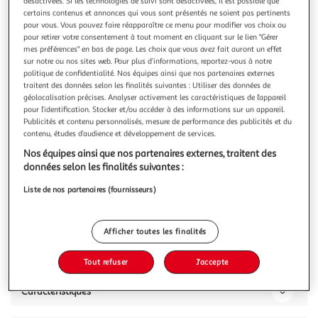
Illustration
Illustration
désactivées. Si les technologies de suivi sont désactivées, il est possible que
certains contenus et annonces qui vous sont présentés ne soient pas pertinents
précédente
suivante
pour vous. Vous pouvez faire réapparaître ce menu pour modifier vos choix ou
pour retirer votre consentement à tout moment en cliquant sur le lien "Gérer
mes préférences" en bas de page. Les choix que vous avez fait auront un effet
sur notre ou nos sites web. Pour plus d’informations, reportez-vous à notre
SC CRYSTAL
politique de confidentialité. Nos équipes ainsi que nos partenaires externes
Collier par SC Crystal orné de Zirconium
traitent des données selon les finalités suivantes : Utiliser des données de
géolocalisation précises. Analyser activement les caractéristiques de l’appareil
Collier SC CrystalOrné de Zirconium.Alliage résistant avec
pour l’identification. Stocker et/ou accéder à des informations sur un appareil.
plaquage haute résistance.Longueur collier : 41cm (+5cm
Publicités et contenu personnalisés, mesure de performance des publicités et du
de rallonge)Dimensions pendentifs : 46x38mmFermoir :
En savoir +
contenu, études d’audience et développement de services.
mousqueton.
Vous voulez connaître le prix de ce produit ?
Nos équipes ainsi que nos partenaires externes, traitent des
données selon les finalités suivantes :
Afficher le prix
Liste de nos partenaires (fournisseurs)
Afficher toutes les finalités
Description
Tout refuser
J'accepte
Caractéristiques