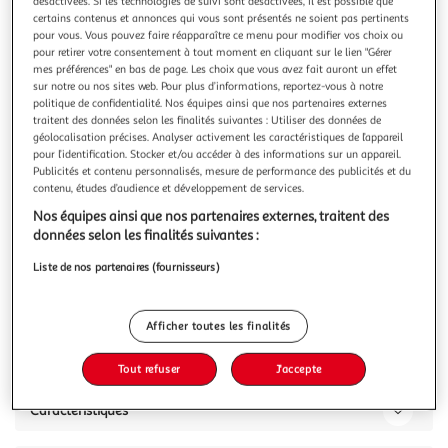
Illustration
Illustration
désactivées. Si les technologies de suivi sont désactivées, il est possible que
certains contenus et annonces qui vous sont présentés ne soient pas pertinents
précédente
suivante
pour vous. Vous pouvez faire réapparaître ce menu pour modifier vos choix ou
pour retirer votre consentement à tout moment en cliquant sur le lien "Gérer
mes préférences" en bas de page. Les choix que vous avez fait auront un effet
sur notre ou nos sites web. Pour plus d’informations, reportez-vous à notre
SC CRYSTAL
politique de confidentialité. Nos équipes ainsi que nos partenaires externes
Bracelet par SC Crystal orné de Cristaux scintillants
traitent des données selon les finalités suivantes : Utiliser des données de
géolocalisation précises. Analyser activement les caractéristiques de l’appareil
Bracelet SC Crystal.Orné de Cristaux scintillants.Acier
pour l’identification. Stocker et/ou accéder à des informations sur un appareil.
inoxydable.Dimensions strass : 3x3mmLongueur collier :
Publicités et contenu personnalisés, mesure de performance des publicités et du
16cm (+6cm de rallonge)Fermoir à mousqueton.
En savoir +
contenu, études d’audience et développement de services.
Vous voulez connaître le prix de ce produit ?
Nos équipes ainsi que nos partenaires externes, traitent des
données selon les finalités suivantes :
Afficher le prix
Liste de nos partenaires (fournisseurs)
Afficher toutes les finalités
Description
Tout refuser
J'accepte
Caractéristiques