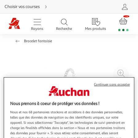
Aller
Choisir vos courses
directement
au
contenu
Aller
directement
Rayons
Recherche
Mes produits
à
la
recherche
Bracelet fantaisie
Aller
directement
à
la
navigation
Aller
directement
à
Agr
la
rubrique
l'il
besoin
Continuer sans accepter
d'aide
à
Réd
20
l'il
à
Par
Nous prenons à coeur de protéger vos données !
100
le
Nous et nos 68 partenaires stockons et accédons à des données personnelles,
%
pro
telles que des données de navigation ou des identifiants uniques, sur votre
appareil. Si vous sélectionnez "J'accepte", les technologies de suivi prendront en
charge les finalités affichées dans la section « Nous et nos partenaires traitons
des données pour fournir ». Si vous retirez votre consentement, elles seront