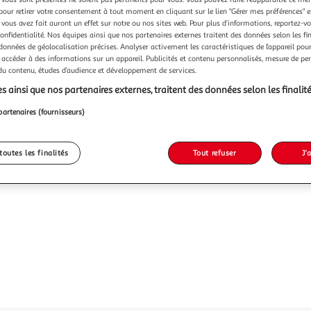
pour retirer votre consentement à tout moment en cliquant sur le lien "Gérer mes préférences" 
 vous avez fait auront un effet sur notre ou nos sites web. Pour plus d’informations, reportez-v
confidentialité. Nos équipes ainsi que nos partenaires externes traitent des données selon les fi
 données de géolocalisation précises. Analyser activement les caractéristiques de l’appareil pour 
 accéder à des informations sur un appareil. Publicités et contenu personnalisés, mesure de p
 du contenu, études d’audience et développement de services.
s ainsi que nos partenaires externes, traitent des données selon les finalité
partenaires (fournisseurs)
toutes les finalités
Tout refuser
J'