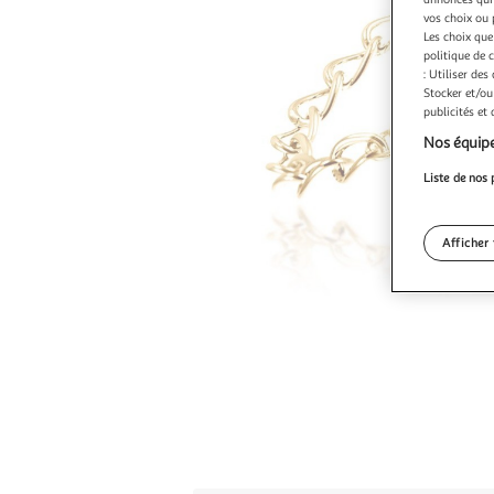
vos choix ou 
Les choix que
politique de 
: Utiliser des
Stocker et/ou
publicités et
Nos équipe
Liste de nos 
Afficher 