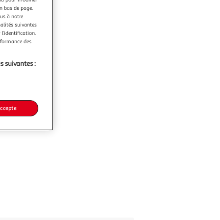
en bas de page.
ous à notre
nalités suivantes
l’identification.
erformance des
s suivantes :
accepte