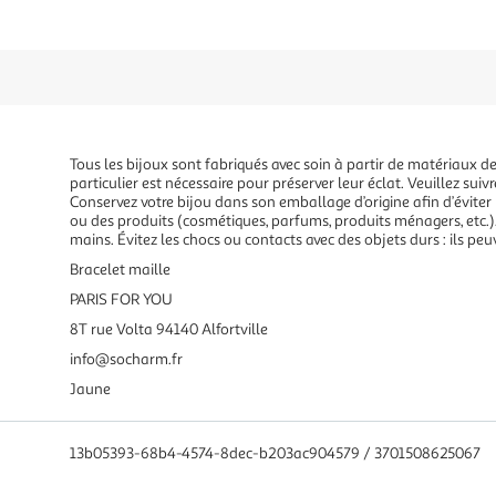
Tous les bijoux sont fabriqués avec soin à partir de matériaux de 
particulier est nécessaire pour préserver leur éclat. Veuillez suivr
Conservez votre bijou dans son emballage d’origine afin d’éviter l
ou des produits (cosmétiques, parfums, produits ménagers, etc.). 
mains. Évitez les chocs ou contacts avec des objets durs : ils peu
Bracelet maille
PARIS FOR YOU
8T rue Volta 94140 Alfortville
info@socharm.fr
Jaune
13b05393-68b4-4574-8dec-b203ac904579 / 3701508625067