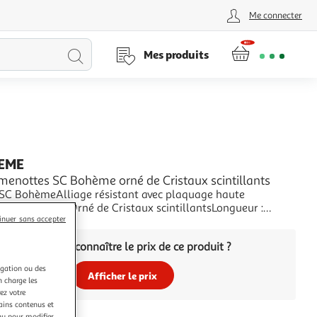
Me connecter
Lancer
Mes produits
la
recherche
EME
 menottes SC Bohème orné de Cristaux scintillants
 SC BohèmeAlliage résistant avec plaquage haute
 doré à l'or fin.Orné de Cristaux scintillantsLongueur :
inuer sans accepter
sions menotte : 17x20mmFermoir : Menottes
+
Vous voulez connaître le prix de ce produit ?
igation ou des
Afficher le prix
n charge les
ez votre
tains contenus et
nu pour modifier