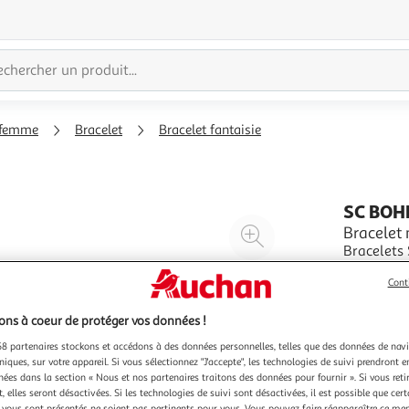
 femme
Bracelet
Bracelet fantaisie
SC BOH
Agrandir
Bracelet
Bracelets
l'illustration
résistance
à
Réduire
Cont
17cmDimen
En savoir 
200%
l'illustration
à
Partager
ns à coeur de protéger vos données !
100
le
8 partenaires stockons et accédons à des données personnelles, telles que des données de nav
niques, sur votre appareil. Si vous sélectionnez "J'accepte", les technologies de suivi prendront e
%
produit
chées dans la section « Nous et nos partenaires traitons des données pour fournir ». Si vous retir
 elles seront désactivées. Si les technologies de suivi sont désactivées, il est possible que cer
vous sont présentés ne soient pas pertinents pour vous. Vous pouvez faire réapparaître ce me