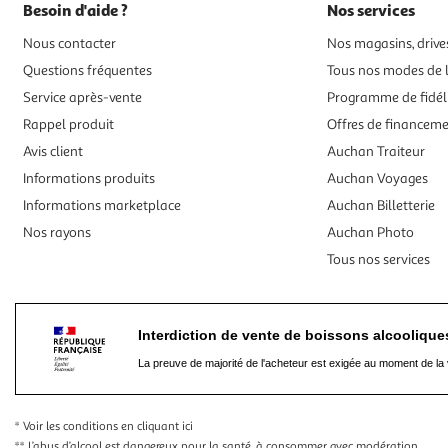
Besoin d'aide ?
Nos services
Nous contacter
Nos magasins, drives
Questions fréquentes
Tous nos modes de l
Service après-vente
Programme de fidél
Rappel produit
Offres de financem
Avis client
Auchan Traiteur
Informations produits
Auchan Voyages
Informations marketplace
Auchan Billetterie
Nos rayons
Auchan Photo
Tous nos services
Interdiction de vente de boissons alcooliqu
La preuve de majorité de l'acheteur est exigée au moment de la 
* Voir les conditions
en cliquant ici
** L’abus d’alcool est dangereux pour la santé, à consommer avec modération