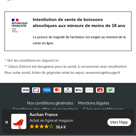
Interdiction de vente de boissons
alcooliques aux mineurs de moins de 18 ans
La preuve de majorité de l'acheteur est exigée au moment de la
vente en ligne.
* Voir les conditions
en cliquant ici
** L’abus d’alcool est dangereux pour la santé, à consommer avec modération
Pour votre santé, évitez de grignoter entre les repas.
www.mangerbouger.fr
Nos conditions générales
Mentions légales
Conditions des offres et promotions
Gérer mes préférences
Auchan France
Politique de confidentialité
Informations légales marketplace
Achat en ligne et magasin
Vers l'App
38,4 K
Auchan 2026 © Tous droits réservés