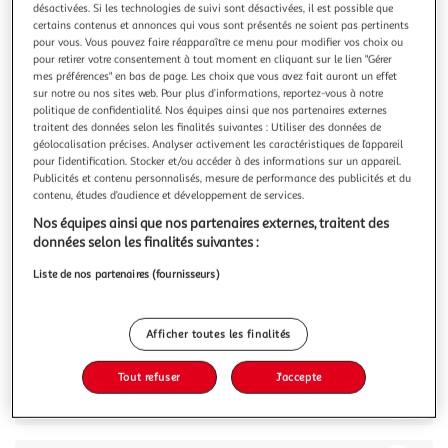
Illustration
Illustration
désactivées. Si les technologies de suivi sont désactivées, il est possible que
précédente
suivante
certains contenus et annonces qui vous sont présentés ne soient pas pertinents
pour vous. Vous pouvez faire réapparaître ce menu pour modifier vos choix ou
pour retirer votre consentement à tout moment en cliquant sur le lien "Gérer
mes préférences" en bas de page. Les choix que vous avez fait auront un effet
sur notre ou nos sites web. Pour plus d’informations, reportez-vous à notre
5.0
(1)
politique de confidentialité. Nos équipes ainsi que nos partenaires externes
SC BOHEME
traitent des données selon les finalités suivantes : Utiliser des données de
géolocalisation précises. Analyser activement les caractéristiques de l’appareil
Bracelet feuille par SC Bohème orné de cristaux
pour l’identification. Stocker et/ou accéder à des informations sur un appareil.
scintillants
Publicités et contenu personnalisés, mesure de performance des publicités et du
Bracelet par SC Bohème.Acier inoxydable doré à l'or
contenu, études d’audience et développement de services.
fin.Orné de cristaux scintillants.Diamètre : 60mmLargeur :
Nos équipes ainsi que nos partenaires externes, traitent des
3,5cm
En savoir +
données selon les finalités suivantes :
Vous voulez connaître le prix de ce produit ?
Liste de nos partenaires (fournisseurs)
Afficher le prix
Afficher toutes les finalités
Tout refuser
J'accepte
Description