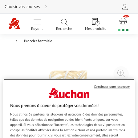
Aller
Choisir vos courses
directement
au
contenu
Aller
directement
Rayons
Recherche
Mes produits
à
la
recherche
Bracelet fantaisie
Aller
directement
à
la
navigation
Aller
directement
à
Agr
la
rubrique
l'il
besoin
d'aide
à
Réd
Continuer sans accepter
20
l'il
à
Par
Nous prenons à coeur de protéger vos données !
100
le
Nous et nos 68 partenaires stockons et accédons à des données personnelles,
%
pro
telles que des données de navigation ou des identifiants uniques, sur votre
appareil. Si vous sélectionnez "J'accepte", les technologies de suivi prendront en
charge les finalités affichées dans la section « Nous et nos partenaires traitons
des données pour fournir ». Si vous retirez votre consentement, elles seront