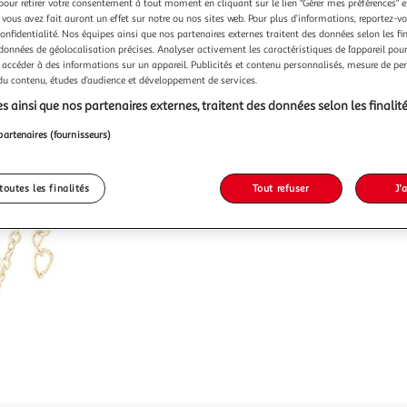
pour retirer votre consentement à tout moment en cliquant sur le lien "Gérer mes préférences" 
 vous avez fait auront un effet sur notre ou nos sites web. Pour plus d’informations, reportez-v
confidentialité. Nos équipes ainsi que nos partenaires externes traitent des données selon les fi
 données de géolocalisation précises. Analyser activement les caractéristiques de l’appareil pour 
 accéder à des informations sur un appareil. Publicités et contenu personnalisés, mesure de p
 du contenu, études d’audience et développement de services.
s ainsi que nos partenaires externes, traitent des données selon les finalité
partenaires (fournisseurs)
toutes les finalités
Tout refuser
J'