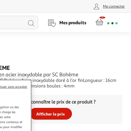
Me connecter
Lancer
Mes produits
la
recherche
EME
 en acier inoxydable par SC Bohème
SC BohèmeAcier inoxydable doré à l'or finLongueur : 16cm
e rallonge)Dimensions boules : 4mm
inuer sans accepter
+
Vous voulez connaître le prix de ce produit ?
igation ou des
n charge les
Afficher le prix
ez votre
tains contenus et
nu pour modifier