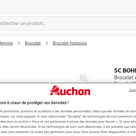
 femme
Bracelet
Bracelet fantaisie
SC BOH
Agrandir
Bracelet
Bracelet 
l'illustration
(+5,5cm d
Cont
à
Réduire
En savoir 
200%
l'illustration
ns à coeur de protéger vos données !
à
Partager
8 partenaires stockons et accédons à des données personnelles, telles que des données de nav
100
le
niques, sur votre appareil. Si vous sélectionnez "J'accepte", les technologies de suivi prendront e
%
produit
chées dans la section « Nous et nos partenaires traitons des données pour fournir ». Si vous retir
 elles seront désactivées. Si les technologies de suivi sont désactivées, il est possible que cer
vous sont présentés ne soient pas pertinents pour vous. Vous pouvez faire réapparaître ce me