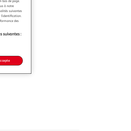
en bas de page.
ous à notre
nalités suivantes
l’identification.
erformance des
s suivantes :
accepte