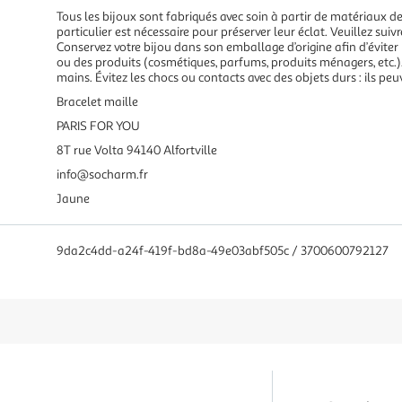
Tous les bijoux sont fabriqués avec soin à partir de matériaux de 
particulier est nécessaire pour préserver leur éclat. Veuillez suivr
Conservez votre bijou dans son emballage d’origine afin d’éviter l
ou des produits (cosmétiques, parfums, produits ménagers, etc.). 
mains. Évitez les chocs ou contacts avec des objets durs : ils peu
Bracelet maille
PARIS FOR YOU
8T rue Volta 94140 Alfortville
info@socharm.fr
Jaune
9da2c4dd-a24f-419f-bd8a-49e03abf505c / 3700600792127