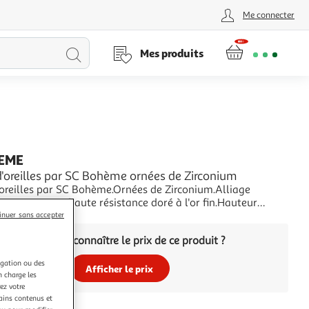
Me connecter
Lancer
Mes produits
la
recherche
EME
d'oreilles par SC Bohème ornées de Zirconium
'oreilles par SC Bohème.Ornées de Zirconium.Alliage
avec plaquage haute résistance doré à l'or fin.Hauteur
23mmDimension pendentif : 19x4mmAttache: Type passant
+
inuer sans accepter
Vous voulez connaître le prix de ce produit ?
igation ou des
Afficher le prix
n charge les
ez votre
tains contenus et