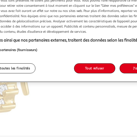
vous sont présentés ne soient pas pertinents pour vous. Vous pouvez faire réapparaître ce me
pour retirer votre consentement à tout moment en cliquant sur le lien "Gérer mes préférences" 
 vous avez fait auront un effet sur notre ou nos sites web. Pour plus d’informations, reportez-v
confidentialité. Nos équipes ainsi que nos partenaires externes traitent des données selon les fi
 données de géolocalisation précises. Analyser activement les caractéristiques de l’appareil pour 
 accéder à des informations sur un appareil. Publicités et contenu personnalisés, mesure de p
 du contenu, études d’audience et développement de services.
s ainsi que nos partenaires externes, traitent des données selon les finalité
partenaires (fournisseurs)
toutes les finalités
Tout refuser
J'