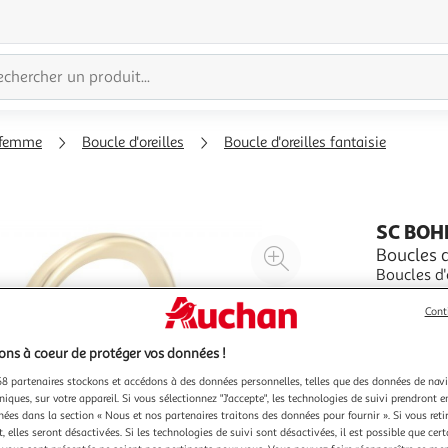
 femme
Boucle d'oreilles
Boucle d'oreilles fantaisie
SC BOH
Agrandir
Boucles 
Boucles d
l'illustration
résistant 
à
Réduire
totale : 
En savoir 
Cont
200%
l'illustration
à
Partager
ns à coeur de protéger vos données !
100
le
8 partenaires stockons et accédons à des données personnelles, telles que des données de nav
niques, sur votre appareil. Si vous sélectionnez "J'accepte", les technologies de suivi prendront e
%
produit
chées dans la section « Nous et nos partenaires traitons des données pour fournir ». Si vous retir
 elles seront désactivées. Si les technologies de suivi sont désactivées, il est possible que cer