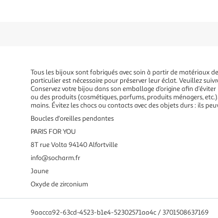
Tous les bijoux sont fabriqués avec soin à partir de matériaux de 
particulier est nécessaire pour préserver leur éclat. Veuillez suivr
Conservez votre bijou dans son emballage d’origine afin d’éviter l
ou des produits (cosmétiques, parfums, produits ménagers, etc.). 
mains. Évitez les chocs ou contacts avec des objets durs : ils peu
Boucles d'oreilles pendantes
PARIS FOR YOU
8T rue Volta 94140 Alfortville
info@socharm.fr
Jaune
Oxyde de zirconium
9aacca92-63cd-4523-b1e4-52302571aa4c / 3701508637169