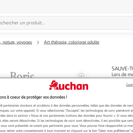
s, nature, voyages
Art thérapie, coloriage adulte
SAUVE-TO
Lors de ma
Agrandir
au monde l
l'illustration
obligé d'y
Cont
En savoir 
à
Réduire
naissance,
200%
l'illustration
hommes a
ns à coeur de protéger vos données !
à
Partager
8 partenaires stockons et accédons à des données personnelles, telles que des données de nav
niques, sur votre appareil. Si vous sélectionnez "J'accepte", les technologies de suivi prendront e
100
le
chées dans la section « Nous et nos partenaires traitons des données pour fournir ». Si vous retir
%
produit
 elles seront désactivées. Si les technologies de suivi sont désactivées, il est possible que cer
vous sont présentés ne soient pas pertinents pour vous. Vous pouvez faire réapparaître ce me
pour retirer votre consentement à tout moment en cliquant sur le lien "Gérer mes préférences" 