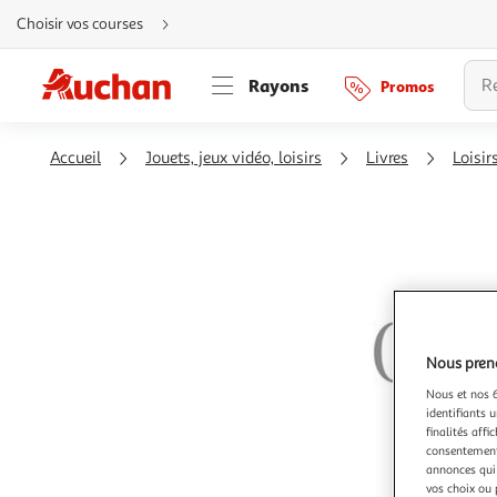
Aller
Choisir vos courses
directement
au
contenu
Aller
Rayons
Promos
directement
à
la
recherche
Aller
Accueil
Jouets, jeux vidéo, loisirs
Livres
Loisir
directement
à
la
navigation
Aller
directement
à
la
rubrique
besoin
d'aide
Nous preno
Nous et nos 6
identifiants u
finalités affi
consentement,
annonces qui 
vos choix ou 