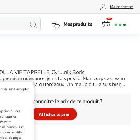
Me connecter
Lancer
Mes produits
la
recherche
I, LA VIE T'APPELLE, Cyrulnik Boris
 première naissance, je n'étais pas là. Mon corps est venu
e 26 juillet 1937, à Bordeaux. On me l'a dit. Je suis bien
 croire puisque je n'en ai aucun souvenir. Ma seconde
inuer sans accepter
+
 elle, est en pleine mémoire. Une nuit, j'ai été arrêté par des
Vous voulez connaître le prix de ce produit ?
rmés qui entour
igation ou des
Afficher le prix
n charge les
ez votre
tains contenus et
nu pour modifier
en bas de page.