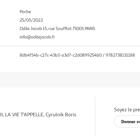
Poche
25/05/2022
Odile Jacob 15, rue Soufflot 75005 PARIS
info@odilejacob.fr
8db4f54b-c27c-43b3-a3d7-c2d0899254b0 / 9782738131188
Soyez le pr
, LA VIE T'APPELLE, Cyrulnik Boris
Donner v