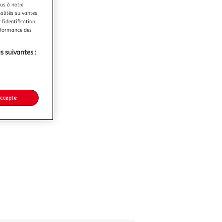
ous à notre
nalités suivantes
l’identification.
erformance des
s suivantes :
accepte