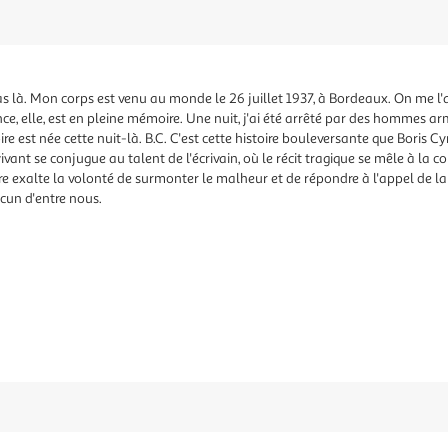
s là. Mon corps est venu au monde le 26 juillet 1937, à Bordeaux. On me l'a d
e, elle, est en pleine mémoire. Une nuit, j'ai été arrêté par des hommes ar
e est née cette nuit-là. B.C. C'est cette histoire bouleversante que Boris C
vivant se conjugue au talent de l'écrivain, où le récit tragique se mêle à la 
e exalte la volonté de surmonter le malheur et de répondre à l'appel de la 
cun d'entre nous.