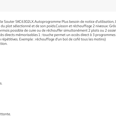
Sauter SKC6302LX.Autoprogramme Plus besoin de notice d'utilisation, le c
u plat sélectionné et de son poids.Cuisson et réchauffage 2 niveaux: Grâc
ormais possible de cuire ou de réchauffer simultanément 2 plats ou 2 assiett
.Accès directs mémorisables 1 : touche permet un accès direct à 3 programme
 répétitives. Exemple : réchauffage d'un bol de café tous les matins)
tion.
s.
ttante.