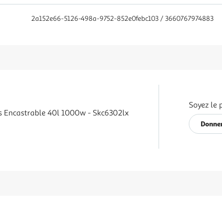
2a152e66-5126-498a-9752-852e0febc103 / 3660767974883
Soyez le 
 Encastrable 40l 1000w - Skc6302lx
Donner