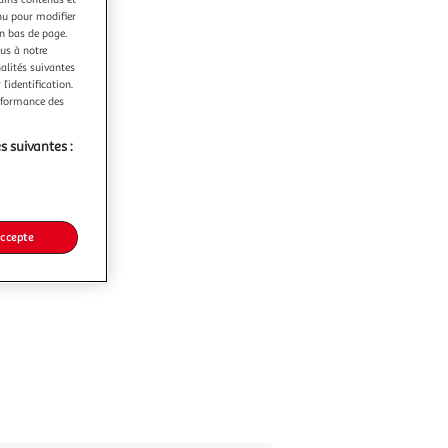
nu pour modifier
en bas de page.
ous à notre
nalités suivantes
l’identification.
erformance des
s suivantes :
accepte