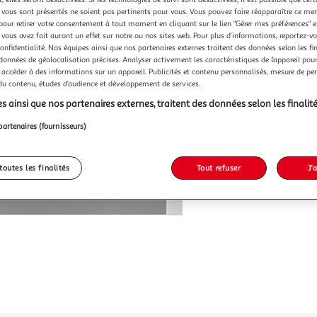
vous sont présentés ne soient pas pertinents pour vous. Vous pouvez faire réapparaître ce me
pour retirer votre consentement à tout moment en cliquant sur le lien "Gérer mes préférences" 
 vous avez fait auront un effet sur notre ou nos sites web. Pour plus d’informations, reportez-v
confidentialité. Nos équipes ainsi que nos partenaires externes traitent des données selon les fi
 données de géolocalisation précises. Analyser activement les caractéristiques de l’appareil pour 
 accéder à des informations sur un appareil. Publicités et contenu personnalisés, mesure de p
 du contenu, études d’audience et développement de services.
s ainsi que nos partenaires externes, traitent des données selon les finalité
partenaires (fournisseurs)
toutes les finalités
Tout refuser
J'