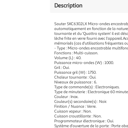
Description
Sauter SKC6302LX Micro-ondes encastrable 
automatiquement en fonction de la nature d
tournante et du 'Quattro system' il est dés
lèche frite en verre fourni avec l'appareil
mémorisés (cas d'utilisations fréquentes ou
- Type : Micro-ondes encastrable multifonc
Fonctions : Multi-cuisson.
Volume (L) : 40.
Puissance micro-ondes (W) : 1000.
Gril : Oui.
Puissance gril (W) : 1750.
Chaleur tournante : Oui.
Niveaux de puissance : 6.
Type de commande(s) : Electroniques.
Type de minuterie : Electronique 60 minute
Couleur : Inox.
Couleur(s) secondaire(s) : Noir.
Finition / Nuance : Verre.
Cuisson vapeur : Non.
Cuisson croustillante : Non.
Programmateur électronique : Oui.
Système d'ouverture de la porte : Porte aba