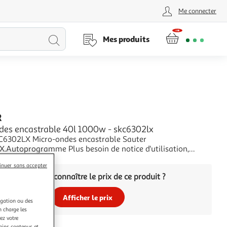
Me connecter
Lancer
Mes produits
la
recherche
R
des encastrable 40l 1000w - skc6302lx
C6302LX Micro-ondes encastrable Sauter
.Autoprogramme Plus besoin de notice d'utilisation,
de la durée de cuisson se fait automatiquement en fonction
+
inuer sans accepter
re du plat sélectionné et de son poids.Cuisson et
Vous voulez connaître le prix de ce produit ?
e 2 niveaux: Grâce à un système exclusif de chaleur
Afficher le prix
igation ou des
n charge les
ez votre
tains contenus et