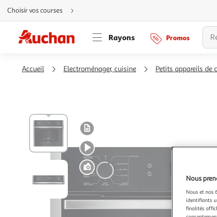
Aller
Choisir vos courses
directement
au
contenu
Aller
Rayons
Promos
directement
à
la
recherche
Aller
Accueil
Electroménager, cuisine
Petits appareils de 
directement
à
la
navigation
Aller
directement
à
la
rubrique
besoin
d'aide
Nous preno
Nous et nos 6
identifiants u
finalités affi
consentement,