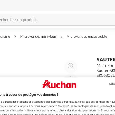
cuisine
Micro-onde, mini-four
Micro-ondes encastrable
SAUTE
Agrandir
Micro-on
Sauter SK
l'illustration
SKC6302LX
à
Réduire
le calcul 
En savoir 
200%
l'illustration
Cont
de la natu
réchauffag
à
Partager
ns à coeur de protéger vos données !
100
le
8 partenaires stockons et accédons à des données personnelles, telles que des données de nav
%
produit
niques, sur votre appareil. Si vous sélectionnez "J'accepte", les technologies de suivi prendront e
chées dans la section « Nous et nos partenaires traitons des données pour fournir ». Si vous retir
 elles seront désactivées. Si les technologies de suivi sont désactivées, il est possible que cer