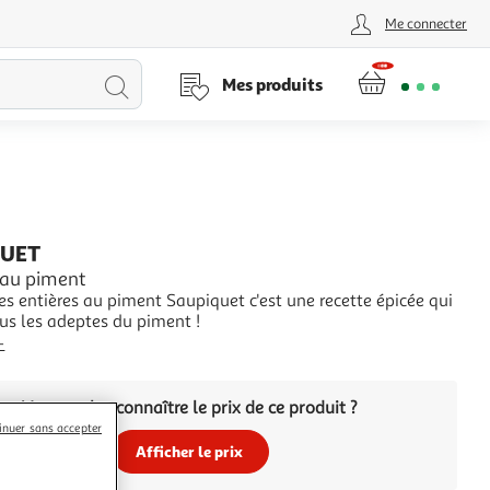
Me connecter
Lancer
Mes produits
la
recherche
QUET
 au piment
es entières au piment Saupiquet c'est une recette épicée qui
us les adeptes du piment !
+
Vous voulez connaître le prix de ce produit ?
inuer sans accepter
Afficher le prix