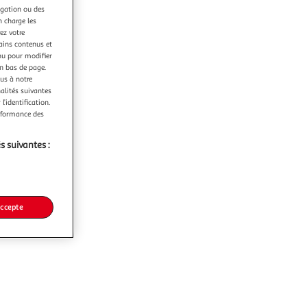
igation ou des
n charge les
ez votre
tains contenus et
nu pour modifier
en bas de page.
ous à notre
nalités suivantes
l’identification.
erformance des
s suivantes :
accepte