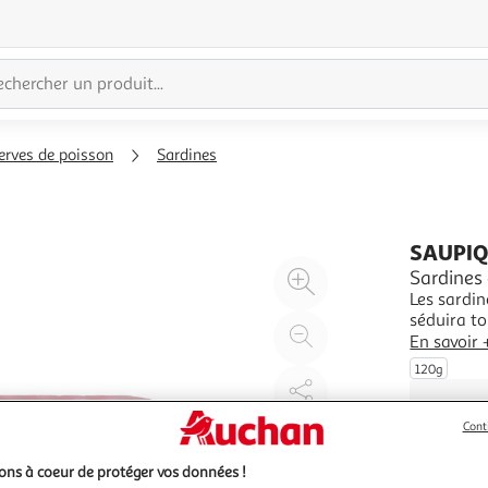
erves de poisson
Sardines
SAUPI
Agrandir
Sardines
Les sardin
l'illustration
séduira to
à
Réduire
En savoir 
200%
l'illustration
120g
à
Partager
100
le
Cont
%
produit
ns à coeur de protéger vos données !