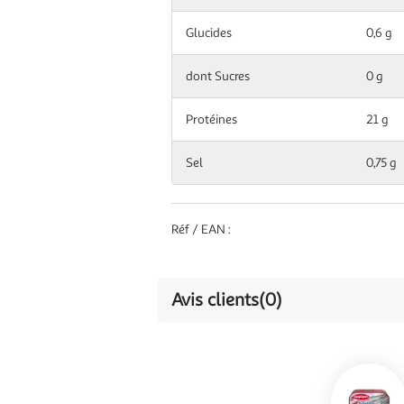
Glucides
0,6 g
dont Sucres
0 g
Protéines
21 g
Sel
0,75 g
Réf / EAN :
Avis clients
(0)