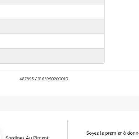
487895 / 3165950200010
Soyez le premier à donne
Sardines Au Piment