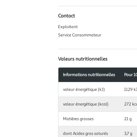
Contact
Exploitant
Service Consommateur
Valeurs nutritionnelles
Informations nutritionnelles
Pour 1
Information
valeur énergétique (kJ)
1129 k
nutritionnelles
pour
100
valeur énergétique (kcal)
272 kc
g|ml
Matières grasses
21 g
dont Acides gras saturés
3,7 g