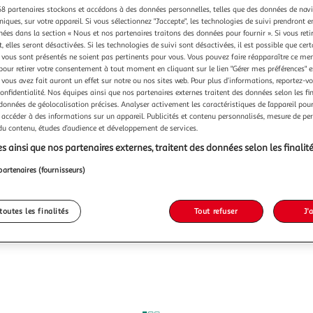
8 partenaires stockons et accédons à des données personnelles, telles que des données de nav
niques, sur votre appareil. Si vous sélectionnez "J'accepte", les technologies de suivi prendront e
chées dans la section « Nous et nos partenaires traitons des données pour fournir ». Si vous retir
 elles seront désactivées. Si les technologies de suivi sont désactivées, il est possible que cer
vous sont présentés ne soient pas pertinents pour vous. Vous pouvez faire réapparaître ce me
pour retirer votre consentement à tout moment en cliquant sur le lien "Gérer mes préférences" 
 vous avez fait auront un effet sur notre ou nos sites web. Pour plus d’informations, reportez-v
confidentialité. Nos équipes ainsi que nos partenaires externes traitent des données selon les fi
 données de géolocalisation précises. Analyser activement les caractéristiques de l’appareil pour 
 accéder à des informations sur un appareil. Publicités et contenu personnalisés, mesure de p
 du contenu, études d’audience et développement de services.
s ainsi que nos partenaires externes, traitent des données selon les finalité
partenaires (fournisseurs)
toutes les finalités
Tout refuser
J'