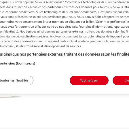
niques, sur votre appareil. Si vous sélectionnez "J'accepte", les technologies de suivi prendront e
chées dans la section « Nous et nos partenaires traitons des données pour fournir ». Si vous retir
 elles seront désactivées. Si les technologies de suivi sont désactivées, il est possible que cer
vous sont présentés ne soient pas pertinents pour vous. Vous pouvez faire réapparaître ce me
pour retirer votre consentement à tout moment en cliquant sur le lien "Gérer mes préférences" 
 vous avez fait auront un effet sur notre ou nos sites web. Pour plus d’informations, reportez-v
confidentialité. Nos équipes ainsi que nos partenaires externes traitent des données selon les fi
 données de géolocalisation précises. Analyser activement les caractéristiques de l’appareil pour 
 accéder à des informations sur un appareil. Publicités et contenu personnalisés, mesure de p
 du contenu, études d’audience et développement de services.
s ainsi que nos partenaires externes, traitent des données selon les finalité
partenaires (fournisseurs)
toutes les finalités
Tout refuser
J'