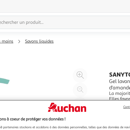
s mains
Savons liquides
Agrandir
SANYT
l'illustration
Gel lavan
d'amande
à
Réduire
La majorit
200%
l'illustration
Elles favo
à
Partager
cutanée, aggr
En savoir 
Cont
100
le
antibactér
250ml
avec un c
%
produit
ns à coeur de protéger vos données !
8 partenaires stockons et accédons à des données personnelles, telles que des données de nav