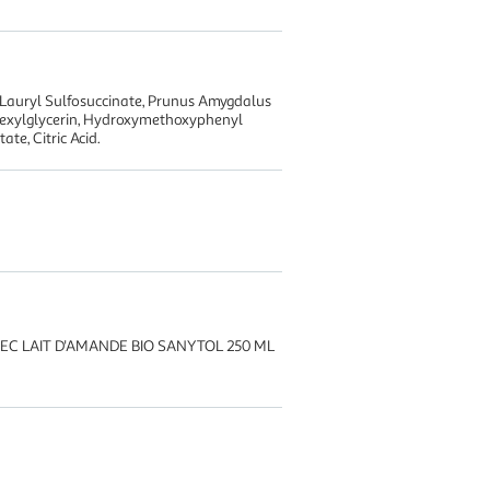
 Lauryl Sulfosuccinate, Prunus Amygdalus
ylhexylglycerin, Hydroxymethoxyphenyl
e, Citric Acid.
EC LAIT D'AMANDE BIO SANYTOL 250 ML