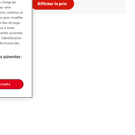
n charge les
Afficher le prix
ez votre
tains contenus et
nu pour modifier
en bas de page.
ous à notre
nalités suivantes
l’identification.
erformance des
s suivantes :
accepte