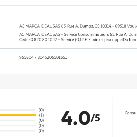
AC MARCA IDEAL SAS 65, Rue A. Dumas, CS 10314 - 69518 Vaul
AC MARCA IDEAL SAS - Service Consommateurs 65, Rue A. Duma
Cedex0 820 80 10 17 - Service (0,12 € / min) + prix appelDu lund
965804 / 3045206501651
4.0
(0)
Consul
/5
(1)
(0)
(0)
(0)