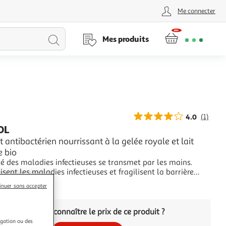
Me connecter
Lancer
Mes produits
la
recherche
4.0
(1)
OL
t antibactérien nourrissant à la gelée royale et lait
 bio
é des maladies infectieuses se transmet par les mains.
risent les maladies infectieuses et fragilisent la barrière
avant ainsi la sécheresse des mains. SANYTOL, l'expert
+
inuer sans accepter
ien, a développé un savon liquide antibactérien formulé
omplexe dermo-réparat
Vous voulez connaître le prix de ce produit ?
igation ou des