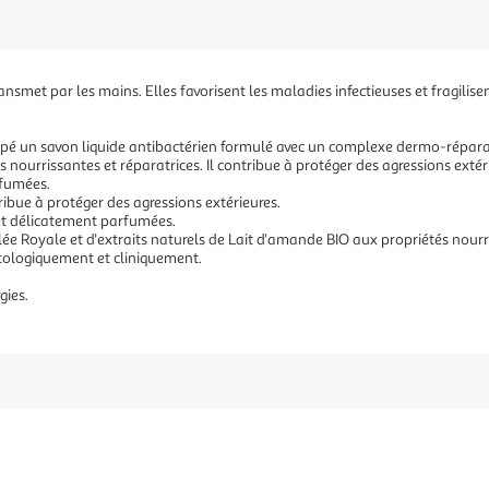
nsmet par les mains. Elles favorisent les maladies infectieuses et fragilisen
pé un savon liquide antibactérien formulé avec un complexe dermo-réparate
nourrissantes et réparatrices. Il contribue à protéger des agressions extéri
rfumées.
ibue à protéger des agressions extérieures.
 et délicatement parfumées.
 Royale et d'extraits naturels de Lait d'amande BIO aux propriétés nourri
tologiquement et cliniquement.
gies.