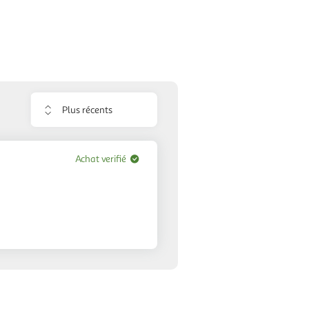
Trier
les
avis
Achat verifié