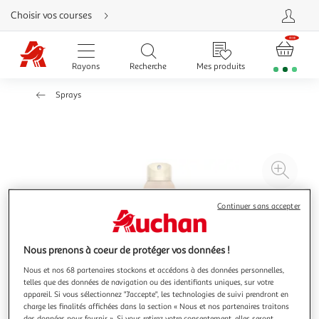
Aller
Choisir vos courses
directement
au
contenu
Aller
directement
Rayons
Recherche
Mes produits
à
la
recherche
Sprays
Aller
directement
à
la
navigation
Aller
directement
à
Agr
la
rubrique
l'il
besoin
d'aide
à
Réd
Continuer sans accepter
20
l'il
à
Par
Nous prenons à coeur de protéger vos données !
100
le
%
pro
Nous et nos 68 partenaires stockons et accédons à des données personnelles,
telles que des données de navigation ou des identifiants uniques, sur votre
appareil. Si vous sélectionnez "J'accepte", les technologies de suivi prendront en
charge les finalités affichées dans la section « Nous et nos partenaires traitons
des données pour fournir ». Si vous retirez votre consentement, elles seront