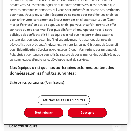
désactivées. Si les technologies de suivi sont désactivées, il est possible que
certains contenus et annonces qui vous sont présentés ne soient pas pertinents
pour vous. Vous pouvez faire réapparaître ce menu pour modifier vos choix ou
pour retirer votre consentement à tout moment en cliquant sur le lien "Gérer
mes préférences" en bas de page. Les choix que vous avez fait auront un effet
4.7
(3)
sur notre ou nos sites web. Pour plus d’informations, reportez-vous à notre
politique de confidentialité. Nos équipes ainsi que nos partenaires externes
SANEX
traitent des données selon les finalités suivantes : Utiliser des données de
Déodorant dermo sensitive
géolocalisation précises. Analyser activement les caractéristiques de l’appareil
pour l’identification. Stocker et/ou accéder à des informations sur un appareil.
200ml
Publicités et contenu personnalisés, mesure de performance des publicités et du
contenu, études d’audience et développement de services.
Vous voulez connaître le prix de ce produit ?
Nos équipes ainsi que nos partenaires externes, traitent des
Afficher le prix
données selon les finalités suivantes :
Liste de nos partenaires (fournisseurs)
Afficher toutes les finalités
Oxydant
Tout refuser
J'accepte
Caractéristiques