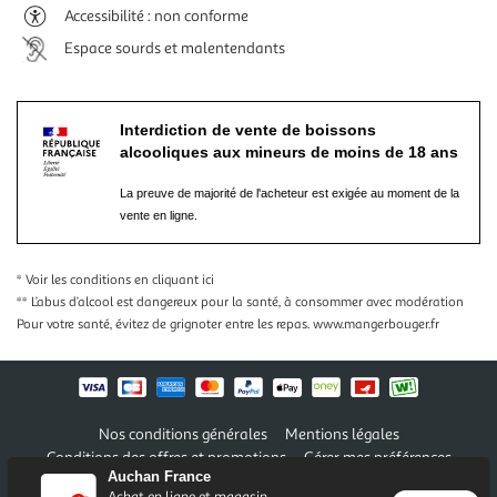
Accessibilité : non conforme
Espace sourds et malentendants
Interdiction de vente de boissons
alcooliques aux mineurs de moins de 18 ans
La preuve de majorité de l'acheteur est exigée au moment de la
vente en ligne.
* Voir les conditions
en cliquant ici
** L’abus d’alcool est dangereux pour la santé, à consommer avec modération
Pour votre santé, évitez de grignoter entre les repas.
www.mangerbouger.fr
Nos conditions générales
Mentions légales
Conditions des offres et promotions
Gérer mes préférences
Auchan France
Politique de confidentialité
Informations légales marketplace