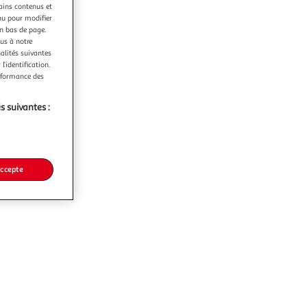
tains contenus et
nu pour modifier
en bas de page.
ous à notre
nalités suivantes
l’identification.
erformance des
s suivantes :
accepte