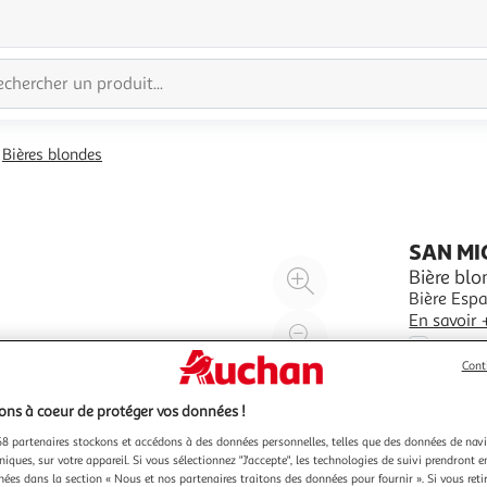
Bières blondes
SAN MI
Agrandir
Bière blo
Bière Espa
l'illustration
En savoir 
à
Réduire
1l
200%
l'illustration
Cont
à
Partager
100
le
ns à coeur de protéger vos données !
%
produit
8 partenaires stockons et accédons à des données personnelles, telles que des données de nav
niques, sur votre appareil. Si vous sélectionnez "J'accepte", les technologies de suivi prendront e
chées dans la section « Nous et nos partenaires traitons des données pour fournir ». Si vous retir