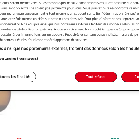
 elles seront désactivées. Si les technologies de suivi sont désactivées, il est possible que cer
vous sont présentés ne soient pas pertinents pour vous. Vous pouvez faire réapparaître ce me
pour retirer votre consentement à tout moment en cliquant sur le lien "Gérer mes préférences" 
 vous avez fait auront un effet sur notre ou nos sites web. Pour plus d’informations, reportez-v
confidentialité. Nos équipes ainsi que nos partenaires externes traitent des données selon les fi
 données de géolocalisation précises. Analyser activement les caractéristiques de l’appareil pour 
 accéder à des informations sur un appareil. Publicités et contenu personnalisés, mesure de p
 du contenu, études d’audience et développement de services.
s ainsi que nos partenaires externes, traitent des données selon les finalité
partenaires (fournisseurs)
toutes les finalités
Tout refuser
J'