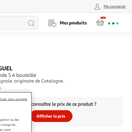
Me connecter
Lancer
Mes produits
la
recherche
GUEL
nde 5.4 bouteille
gnole, originaire de Catalogne.
+
inuer sans accepter
Vous voulez connaître le prix de ce produit ?
Afficher le prix
igation ou des
n charge les
ez votre