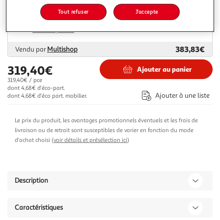
Livraison dès 5/6 jours
Tout refuser
J'accepte
4,99€
Plus d'options
383,83€
Vendu par
Multishop
319,40€
Ajouter au panier
319,40€ / pce
dont 4,68€ d'éco-part.
Ajouter à une liste
dont 4,68€ d'éco part. mobilier.
Le prix du produit, les avantages promotionnels éventuels et les frais de
livraison ou de retrait sont susceptibles de varier en fonction du mode
d'achat choisi (
voir détails et présélection ici
)
Description
Caractéristiques