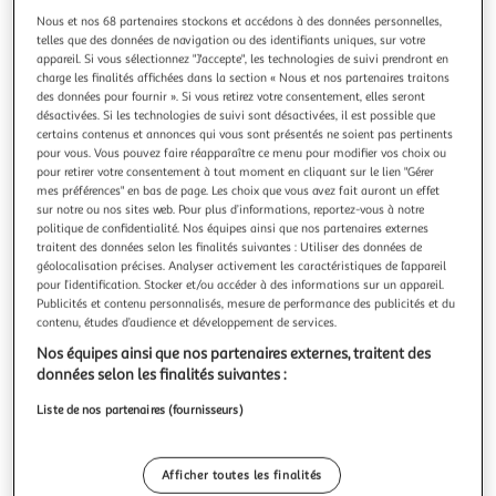
Illustration
Illustratio
Nous et nos 68 partenaires stockons et accédons à des données personnelles,
précédente
suivante
telles que des données de navigation ou des identifiants uniques, sur votre
appareil. Si vous sélectionnez "J'accepte", les technologies de suivi prendront en
charge les finalités affichées dans la section « Nous et nos partenaires traitons
Livraison offerte
des données pour fournir ». Si vous retirez votre consentement, elles seront
désactivées. Si les technologies de suivi sont désactivées, il est possible que
certains contenus et annonces qui vous sont présentés ne soient pas pertinents
1.0
(1)
pour vous. Vous pouvez faire réapparaître ce menu pour modifier vos choix ou
SAMSUNG
pour retirer votre consentement à tout moment en cliquant sur le lien "Gérer
Table de cuisson à induction NZ63M3NM1BB, 60 cm, 3
mes préférences" en bas de page. Les choix que vous avez fait auront un effet
sur notre ou nos sites web. Pour plus d’informations, reportez-vous à notre
Foyers
politique de confidentialité. Nos équipes ainsi que nos partenaires externes
4000 W, Commandes sensitives, Minuteurs, 3 Boosters,
traitent des données selon les finalités suivantes : Utiliser des données de
Noir
géolocalisation précises. Analyser activement les caractéristiques de l’appareil
En savoir +
pour l’identification. Stocker et/ou accéder à des informations sur un appareil.
Publicités et contenu personnalisés, mesure de performance des publicités et du
Garantie fabricant: 2 ans *
contenu, études d’audience et développement de services.
Vendu par
GpasPlus
Nos équipes ainsi que nos partenaires externes, traitent des
données selon les finalités suivantes :
Livraison dès 6/7 jours
Livraison offerte
Liste de nos partenaires (fournisseurs)
Plus d'options
319,40€
Vendu par
GpasPlus
Afficher toutes les finalités