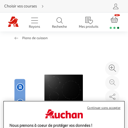
Aller
Choisir vos courses
directement
au
contenu
Aller
directement
Rayons
Recherche
Mes produits
à
la
recherche
Piano de cuisson
Aller
directement
à
la
navigation
Aller
directement
à
Agr
la
rubrique
l'il
besoin
d'aide
à
Réd
20
l'il
à
Par
100
le
Continuer sans accepter
%
pro
Nous prenons à coeur de protéger vos données !