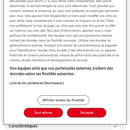
des données pour fournir ». Si vous retirez votre consentement, elles seront
désactivées. Si les technologies de suivi sont désactivées, il est possible que
certains contenus et annonces qui vous sont présentés ne soient pas pertinents
pour vous. Vous pouvez faire réapparaître ce menu pour modifier vos choix ou
pour retirer votre consentement à tout moment en cliquant sur le lien "Gérer
mes préférences" en bas de page. Les choix que vous avez fait auront un effet
SAMIA
sur notre ou nos sites web. Pour plus d’informations, reportez-vous à notre
Semoule de blé dur grosse de qualité supérieure
politique de confidentialité. Nos équipes ainsi que nos partenaires externes
traitent des données selon les finalités suivantes : Utiliser des données de
La semoule Samia est de qualité supérieure et issue d'une
géolocalisation précises. Analyser activement les caractéristiques de l’appareil
sélection stricte de blés durs.
pour l’identification. Stocker et/ou accéder à des informations sur un appareil.
En savoir +
Publicités et contenu personnalisés, mesure de performance des publicités et du
1kg
contenu, études d’audience et développement de services.
Nos équipes ainsi que nos partenaires externes, traitent des
Vous voulez connaître le prix de ce produit ?
données selon les finalités suivantes :
Afficher le prix
Liste de nos partenaires (fournisseurs)
Afficher toutes les finalités
Description
Tout refuser
J'accepte
Caractéristiques