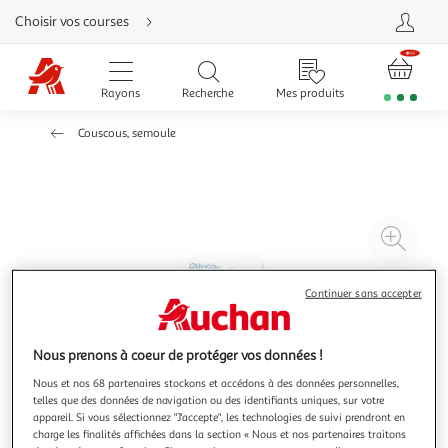
Aller
Choisir vos courses
directement
au
contenu
Aller
directement
Rayons
Recherche
Mes produits
à
la
recherche
Couscous, semoule
Aller
directement
à
la
navigation
Aller
directement
à
Agr
la
rubrique
l'il
besoin
d'aide
à
Réd
Continuer sans accepter
20
l'il
à
Par
Nous prenons à coeur de protéger vos données !
100
le
%
pro
Nous et nos 68 partenaires stockons et accédons à des données personnelles,
telles que des données de navigation ou des identifiants uniques, sur votre
appareil. Si vous sélectionnez "J'accepte", les technologies de suivi prendront en
charge les finalités affichées dans la section « Nous et nos partenaires traitons