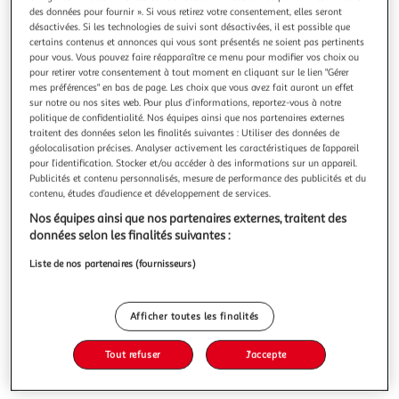
des données pour fournir ». Si vous retirez votre consentement, elles seront
désactivées. Si les technologies de suivi sont désactivées, il est possible que
certains contenus et annonces qui vous sont présentés ne soient pas pertinents
pour vous. Vous pouvez faire réapparaître ce menu pour modifier vos choix ou
pour retirer votre consentement à tout moment en cliquant sur le lien "Gérer
mes préférences" en bas de page. Les choix que vous avez fait auront un effet
3.8
(5)
sur notre ou nos sites web. Pour plus d’informations, reportez-vous à notre
SACLA
politique de confidentialité. Nos équipes ainsi que nos partenaires externes
Sauce pesto bio alla genovese sans gluten en bocal
traitent des données selon les finalités suivantes : Utiliser des données de
géolocalisation précises. Analyser activement les caractéristiques de l’appareil
Découvrez notre recette de sauce Pesto alla genovese bio
pour l’identification. Stocker et/ou accéder à des informations sur un appareil.
Saclà. Saclà spécialiste des sauces italiennes. Grand
Publicités et contenu personnalisés, mesure de performance des publicités et du
classique de la cuisine italienne élaboré à partir d'un
En savoir +
contenu, études d’audience et développement de services.
basilic 100% Italie. Idéale sur des pâtes saupoudrées de
190g
parmesan. Basilic 100% Italie, convient aux cœliaques.
Nos équipes ainsi que nos partenaires externes, traitent des
données selon les finalités suivantes :
Vous voulez connaître le prix de ce produit ?
Liste de nos partenaires (fournisseurs)
Afficher le prix
Afficher toutes les finalités
Tout refuser
J'accepte
Eurofeuille - Bio européen
AB Agriculture biologique