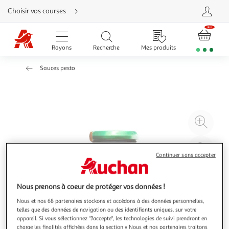
Aller
Choisir vos courses
directement
au
contenu
Aller
directement
Rayons
Recherche
Mes produits
à
la
recherche
Sauces pesto
Aller
directement
à
la
navigation
Aller
directement
à
Agr
la
rubrique
l'il
besoin
d'aide
à
Réd
Continuer sans accepter
20
l'il
à
Par
100
le
Nous prenons à coeur de protéger vos données !
%
pro
Nous et nos 68 partenaires stockons et accédons à des données personnelles,
telles que des données de navigation ou des identifiants uniques, sur votre
appareil. Si vous sélectionnez "J'accepte", les technologies de suivi prendront en
charge les finalités affichées dans la section « Nous et nos partenaires traitons