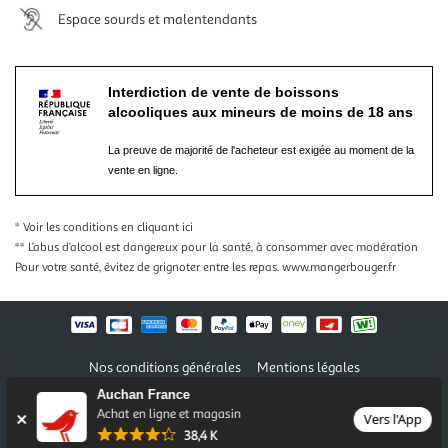
Espace sourds et malentendants
Interdiction de vente de boissons
alcooliques aux mineurs de moins de 18 ans
La preuve de majorité de l'acheteur est exigée au moment de la
vente en ligne.
* Voir les conditions
en cliquant ici
** L’abus d’alcool est dangereux pour la santé, à consommer avec modération
Pour votre santé, évitez de grignoter entre les repas.
www.mangerbouger.fr
Nos conditions générales
Mentions légales
Conditions des offres et promotions
Gérer mes préférences
Auchan France
Politique de confidentialité
Informations légales marketplace
Achat en ligne et magasin
Vers l'App
38,4 K