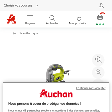
Aller
Choisir vos courses
directement
au
contenu
Aller
directement
Rayons
Recherche
Mes produits
à
la
recherche
Scie électrique
Aller
directement
à
la
navigation
Aller
directement
à
Agr
la
rubrique
l'il
besoin
d'aide
à
Réd
20
l'il
à
Par
Continuer sans accepter
100
le
%
pro
Nous prenons à coeur de protéger vos données !
Nous et nos 68 partenaires stockons et accédons à des données personnelles,