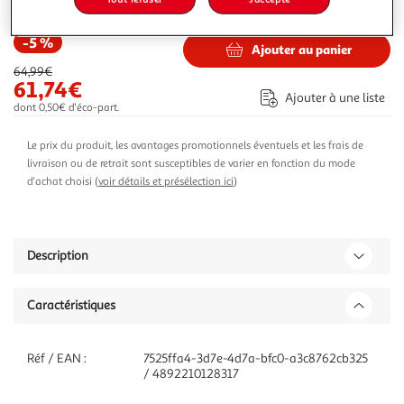
87,12€
Vendu par
Multishop
-5 %
Ajouter au panier
64,99€
61,74€
Ajouter à une liste
dont 0,50€ d'éco-part.
Le prix du produit, les avantages promotionnels éventuels et les frais de
livraison ou de retrait sont susceptibles de varier en fonction du mode
d'achat choisi (
voir détails et présélection ici
)
Description
Caractéristiques
Réf / EAN :
7525ffa4-3d7e-4d7a-bfc0-a3c8762cb325
/ 4892210128317