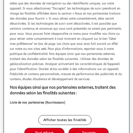
Illustration
Illustration
telles que des données de navigation ou des identifiants uniques, sur votre
précédente
suivante
appareil. Si vous sélectionnez "J'accepte", les technologies de suivi prendront en
charge les finalités affichées dans la section « Nous et nos partenaires traitons
des données pour fournir ». Si vous retirez votre consentement, elles seront
désactivées. Si les technologies de suivi sont désactivées, il est possible que
RYOBI
certains contenus et annonces qui vous sont présentés ne soient pas pertinents
pour vous. Vous pouvez faire réapparaître ce menu pour modifier vos choix ou
Scie sauteuse électrique RYOBI 500W 75mm bois
pour retirer votre consentement à tout moment en cliquant sur le lien "Gérer
RJS750-G
mes préférences" en bas de page. Les choix que vous avez fait auront un effet
Description :Présentation :Lascie sauteuse électrique RYOBI
sur notre ou nos sites web. Pour plus d’informations, reportez-vous à notre
- RJS750-G est l'outil incontournable pour tous les
politique de confidentialité. Nos équipes ainsi que nos partenaires externes
traitent des données selon les finalités suivantes : Utiliser des données de
menuisiers ou les passionnés du bricolage. Dotée d'une
En savoir +
géolocalisation précises. Analyser activement les caractéristiques de l’appareil
puissance de 500 W couplée à son variateur de vitesse, il
Vendu par
Espace-Bricolage
pour l’identification. Stocker et/ou accéder à des informations sur un appareil.
peut atteindre jusqu'à 3000 tr/min. En effet, cette puissance
Publicités et contenu personnalisés, mesure de performance des publicités et du
plus élevée e
Livraison dès 8/9 jours
contenu, études d’audience et développement de services.
A partir de 8,50€
Nos équipes ainsi que nos partenaires externes, traitent des
Plus d'options
données selon les finalités suivantes :
61,74€
64,99€
Vendu par
Espace-Bricolage
Liste de nos partenaires (fournisseurs)
Livraison dès 7/8 jours
4,99€
Afficher toutes les finalités
Plus d'options
Tout refuser
J'accepte