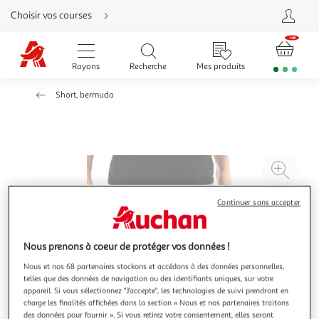
Aller
Choisir vos courses
directement
au
contenu
Aller
directement
Rayons
Recherche
Mes produits
à
la
recherche
Short, bermuda
Aller
directement
à
la
navigation
Aller
directement
à
Agr
la
rubrique
l'il
besoin
d'aide
à
Réd
Continuer sans accepter
20
l'il
à
Par
Nous prenons à coeur de protéger vos données !
100
le
Nous et nos 68 partenaires stockons et accédons à des données personnelles,
%
pro
telles que des données de navigation ou des identifiants uniques, sur votre
appareil. Si vous sélectionnez "J'accepte", les technologies de suivi prendront en
charge les finalités affichées dans la section « Nous et nos partenaires traitons
des données pour fournir ». Si vous retirez votre consentement, elles seront