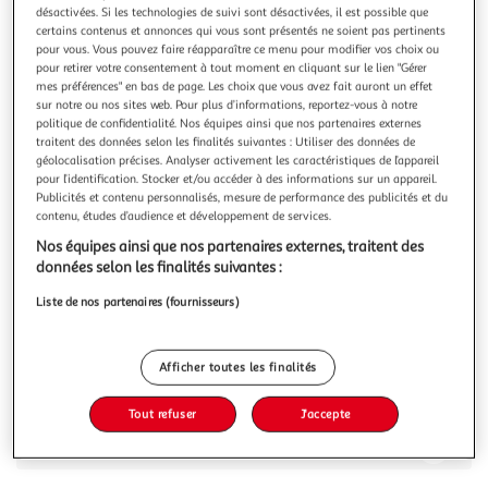
Illustration
Illustration
désactivées. Si les technologies de suivi sont désactivées, il est possible que
précédente
suivante
certains contenus et annonces qui vous sont présentés ne soient pas pertinents
pour vous. Vous pouvez faire réapparaître ce menu pour modifier vos choix ou
pour retirer votre consentement à tout moment en cliquant sur le lien "Gérer
mes préférences" en bas de page. Les choix que vous avez fait auront un effet
RMS 26
sur notre ou nos sites web. Pour plus d’informations, reportez-vous à notre
politique de confidentialité. Nos équipes ainsi que nos partenaires externes
Short Homme RMS26 3599
traitent des données selon les finalités suivantes : Utiliser des données de
Craquez pour le short de la marque RMS26 !- Coloris :
géolocalisation précises. Analyser activement les caractéristiques de l’appareil
Marine- 5 Poches- Fermeture par bouton- Tissu imprimé-
pour l’identification. Stocker et/ou accéder à des informations sur un appareil.
Composition : 98% coton, 2% Élasthanne
En savoir +
Publicités et contenu personnalisés, mesure de performance des publicités et du
contenu, études d’audience et développement de services.
Vous voulez connaître le prix de ce produit ?
Nos équipes ainsi que nos partenaires externes, traitent des
données selon les finalités suivantes :
Afficher le prix
Liste de nos partenaires (fournisseurs)
Afficher toutes les finalités
Description
Tout refuser
J'accepte
Caractéristiques