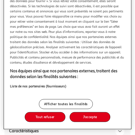
des données pour fournir ». Si vous retirez votre consentement, elles seront
désactivées. Si les technologies de suivi sont désactivées, il est possible que
certains contenus et annonces qui vous sont présentés ne soient pas pertinents
pour vous. Vous pouvez faire réapparaître ce menu pour modifier vos choix ou
pour retirer votre consentement à tout moment en cliquant sur le lien "Gérer
mes préférences" en bas de page. Les choix que vous avez fait auront un effet
RICOLA
sur notre ou nos sites web. Pour plus d’informations, reportez-vous à notre
Bonbons Suisse aux plantes des Alpes saveur cassis
politique de confidentialité. Nos équipes ainsi que nos partenaires externes
traitent des données selon les finalités suivantes : Utiliser des données de
Les bonbons Ricola Cassis sans sucres associent le fameux
géolocalisation précises. Analyser activement les caractéristiques de l’appareil
mélange de 13 plantes des Alpes suisses avec la saveur de
pour l’identification. Stocker et/ou accéder à des informations sur un appareil.
cassis pour un goût délicieusement frais et fruité
En savoir +
Publicités et contenu personnalisés, mesure de performance des publicités et du
50g
contenu, études d’audience et développement de services.
Nos équipes ainsi que nos partenaires externes, traitent des
Vous voulez connaître le prix de ce produit ?
données selon les finalités suivantes :
Afficher le prix
Liste de nos partenaires (fournisseurs)
Afficher toutes les finalités
Description
Tout refuser
J'accepte
Caractéristiques