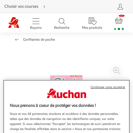
Aller
Choisir vos courses
directement
au
contenu
Aller
directement
Rayons
Recherche
Mes produits
à
la
recherche
Confiseries de poche
Aller
directement
à
la
navigation
Aller
directement
à
Agr
la
rubrique
l'il
besoin
d'aide
à
Réd
Continuer sans accepter
20
l'il
à
Par
Nous prenons à coeur de protéger vos données !
100
le
%
pro
Nous et nos 68 partenaires stockons et accédons à des données personnelles,
telles que des données de navigation ou des identifiants uniques, sur votre
appareil. Si vous sélectionnez "J'accepte", les technologies de suivi prendront en
charge les finalités affichées dans la section « Nous et nos partenaires traitons