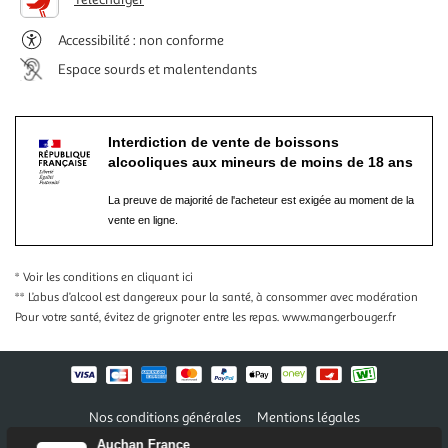
Accessibilité : non conforme
Espace sourds et malentendants
Interdiction de vente de boissons
alcooliques aux mineurs de moins de 18 ans
La preuve de majorité de l'acheteur est exigée au moment de la
vente en ligne.
* Voir les conditions
en cliquant ici
** L’abus d’alcool est dangereux pour la santé, à consommer avec modération
Pour votre santé, évitez de grignoter entre les repas.
www.mangerbouger.fr
Nos conditions générales
Mentions légales
Conditions des offres et promotions
Gérer mes préférences
Auchan France