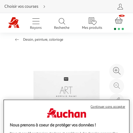
Aller
Choisir vos courses
directement
au
contenu
Aller
directement
Rayons
Recherche
Mes produits
à
la
recherche
Dessin, peinture, coloriage
Aller
directement
à
la
navigation
Aller
directement
à
Agr
la
rubrique
l'il
besoin
d'aide
à
Réd
20
l'il
à
Par
100
le
Continuer sans accepter
%
pro
Nous prenons à coeur de protéger vos données !