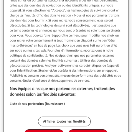
Nous et nos 68 partenaires stockons et accédons à des données personnelles,
telles que des données de navigation ou des identifiants uniques, sur votre
appareil. Si vous sélectionnez "J'accepte", les technologies de suivi prendront en
charge les finalités affichées dans la section « Nous et nos partenaires traitons
des données pour fournir ». Si vous retirez votre consentement, elles seront
désactivées. Si les technologies de suivi sont désactivées, il est possible que
RICO DESIGN
certains contenus et annonces qui vous sont présentés ne soient pas pertinents
Peinture Art Acrylic Set classique
pour vous. Vous pouvez faire réapparaître ce menu pour modifier vos choix ou
pour retirer votre consentement à tout moment en cliquant sur le lien "Gérer
Peinture Art Acrylic Set altique Quantite: 6 tubes.
mes préférences" en bas de page. Les choix que vous avez fait auront un effet
En savoir +
sur notre ou nos sites web. Pour plus d’informations, reportez-vous à notre
Vendu par
Multishop
politique de confidentialité. Nos équipes ainsi que nos partenaires externes
traitent des données selon les finalités suivantes : Utiliser des données de
Livraison dès 6/7 jours
géolocalisation précises. Analyser activement les caractéristiques de l’appareil
4,99€
pour l’identification. Stocker et/ou accéder à des informations sur un appareil.
Publicités et contenu personnalisés, mesure de performance des publicités et du
Plus d'options
contenu, études d’audience et développement de services.
15,32€
16,99€
Vendu par
Multishop
Nos équipes ainsi que nos partenaires externes, traitent des
données selon les finalités suivantes :
Livraison dès 2/3 jours
Liste de nos partenaires (fournisseurs)
Livraison offerte
Plus d'options
Afficher toutes les finalités
16,99€
20,99€
Vendu par
1001Jouets