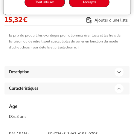
Tout refuser
J'accepte
-10 %
Ajouter au panier
16,99€
15,32€
Ajouter à une liste
Le prix du produit, les avantages promotionnels éventuels et les frais de
livraison ou de retrait sont susceptibles de varier en fonction du mode
d'achat choisi (
voir détails et présélection ici
)
Description
Caractéristiques
Age
Dès 8 ans
Réf / EAN :
80d076c5-3d43-4198-9705-