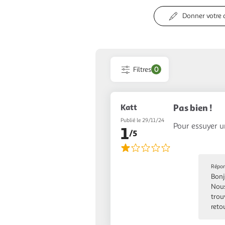
Donner votre 
Filtres
0
Katt
Pas bien !
Publié le 29/11/24
Pour essuyer u
1
/5
Répon
Bonj
Nous
trou
reto