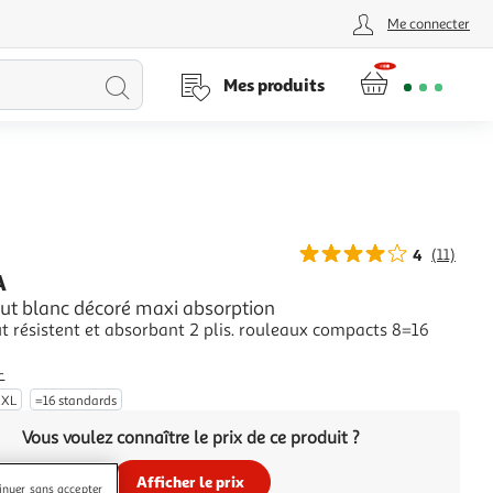
Me connecter
Lancer
Mes produits
la
recherche
4
(11)
A
out blanc décoré maxi absorption
t résistent et absorbant 2 plis. rouleaux compacts 8=16
+
XXL
=16 standards
Vous voulez connaître le prix de ce produit ?
Afficher le prix
inuer sans accepter