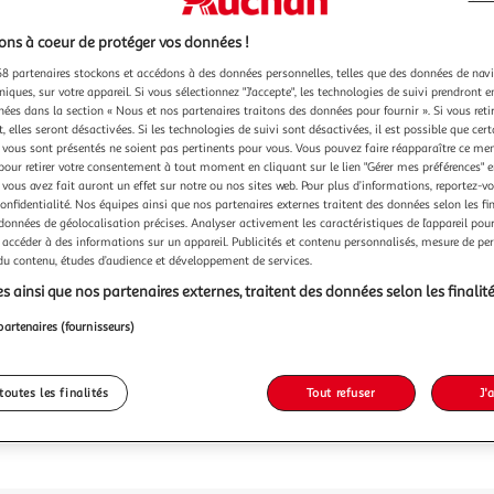
ns à coeur de protéger vos données !
8 partenaires stockons et accédons à des données personnelles, telles que des données de nav
niques, sur votre appareil. Si vous sélectionnez "J'accepte", les technologies de suivi prendront e
chées dans la section « Nous et nos partenaires traitons des données pour fournir ». Si vous retir
 elles seront désactivées. Si les technologies de suivi sont désactivées, il est possible que cer
vous sont présentés ne soient pas pertinents pour vous. Vous pouvez faire réapparaître ce me
pour retirer votre consentement à tout moment en cliquant sur le lien "Gérer mes préférences" 
 vous avez fait auront un effet sur notre ou nos sites web. Pour plus d’informations, reportez-v
confidentialité. Nos équipes ainsi que nos partenaires externes traitent des données selon les fi
 données de géolocalisation précises. Analyser activement les caractéristiques de l’appareil pour 
 accéder à des informations sur un appareil. Publicités et contenu personnalisés, mesure de p
 du contenu, études d’audience et développement de services.
s ainsi que nos partenaires externes, traitent des données selon les finalité
partenaires (fournisseurs)
toutes les finalités
Tout refuser
J'