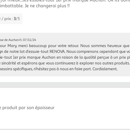
j'ai mieux...les essuies-tout 1er prix marque Auchan. Ok ils do
 imbattable. Je ne changerai plus !!
 / prix :
3
/5
se de Auchan.fr, 07/11/24
our Mary, merci beaucoup pour votre retour. Nous sommes heureux que v
gn de notre lot d'essuie-tout RENOVA. Nous comprenons cependant que vo
ie-tout 1er prix marque Auchan en raison de la qualité perçue à un prix 
e sincérité et espérons que vous continuerez à explorer nos autres produits
besoins spécifiques, n’hésitez pas à nous en faire part. Cordialement,
ce produit par son épaisseur