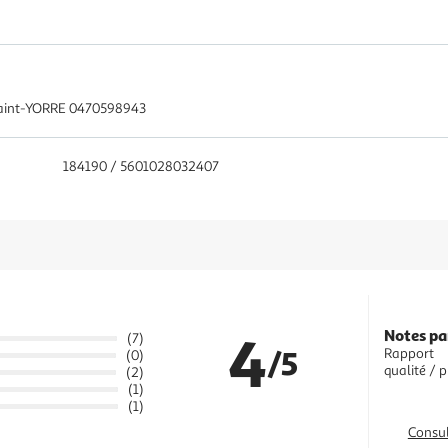
 Saint-YORRE 0470598943
184190 / 5601028032407
4
Notes pa
(7)
/5
Rapport
(0)
qualité / p
(2)
(1)
(1)
Consul