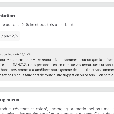
ntation
ble au touché,rêche et pas très absorbant
 / prix :
2
/5
se de Auchan.fr, 26/11/24
our Mali, merci pour votre retour ! Nous sommes heureux que la présen
suie-tout RANOVA, nous prenons bien en compte vos remarques sur son t
chons constamment à améliorer notre gamme de produits et vos comment
sitez pas à nous faire part de toute autre suggestion ou besoin. Bien cordi
oup mieux
toduit, résistant et coloré, packaging promotionnel pas mal m