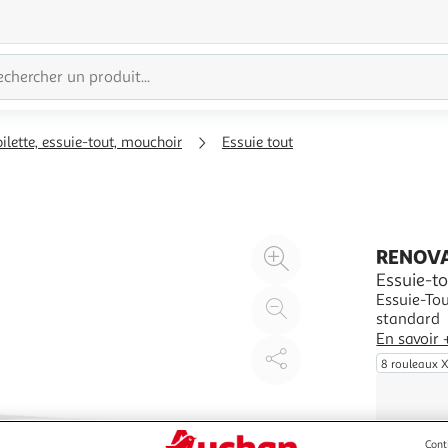
oilette, essuie-tout, mouchoir
Essuie tout
Agrandir
RENOV
l'illustration
Essuie-t
Essuie-Tou
à
Réduire
standard
200%
l'illustration
En savoir 
à
Partager
8 rouleaux 
100
le
%
produit
Cont