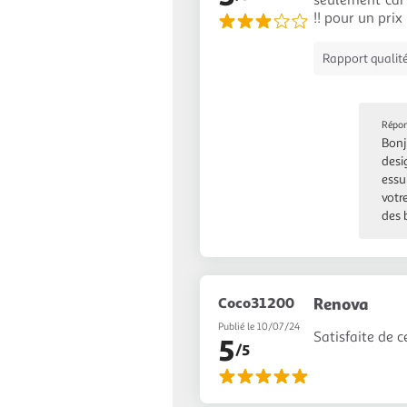
seulement car 
!! pour un prix
Rapport qualité
Répon
Bonj
desi
essu
votr
des 
Coco31200
Renova
Publié le 10/07/24
Satisfaite de 
5
/5