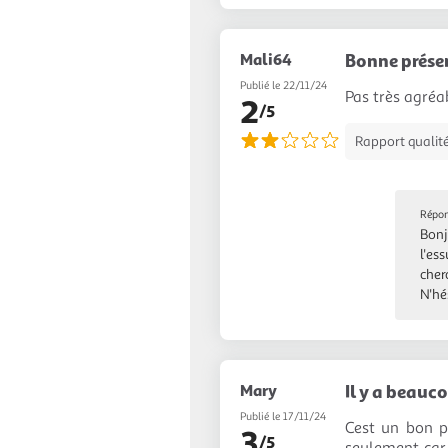
Mali64
Bonne prése
Publié le 22/11/24
Pas très agréa
2
/5
Rapport qualité
Répon
Bonj
l'es
cher
N'hé
Mary
Il y a beauc
Publié le 17/11/24
Cest un bon p
3
/5