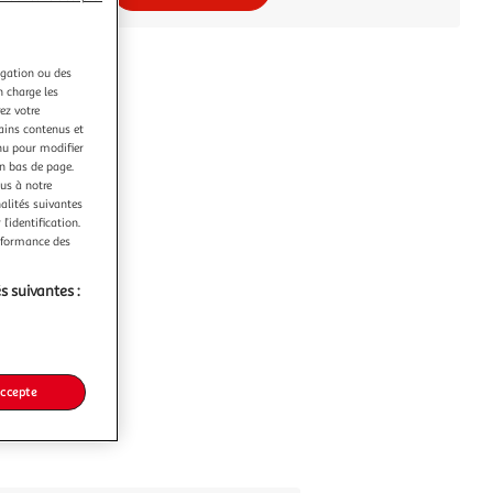
igation ou des
n charge les
ez votre
tains contenus et
nu pour modifier
en bas de page.
ous à notre
nalités suivantes
l’identification.
erformance des
s suivantes :
accepte