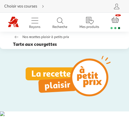
Aller
Choisir vos courses
directement
au
contenu
Aller
directement
Rayons
Recherche
Mes produits
à
la
recherche
Nos recettes plaisir à petits prix
Aller
directement
Tarte aux courgettes
à
la
navigation
Aller
directement
à
la
La recette
rubrique
besoin
d'aide
plaisir