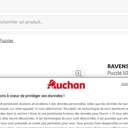
Puzzles
RAVEN
Agrandir
Puzzle 10
Puzzle 100
l'illustration
Achat et v
Cont
à
Réduire
Découvrez 
En savoir 
200%
l'illustration
les grande
Vendu par
ns à coeur de protéger vos données !
Laren, Ba
à
Partager
8 partenaires stockons et accédons à des données personnelles, telles que des données de nav
100
le
niques, sur votre appareil. Si vous sélectionnez "J'accepte", les technologies de suivi prendront e
chées dans la section « Nous et nos partenaires traitons des données pour fournir ». Si vous retir
%
produit
 elles seront désactivées. Si les technologies de suivi sont désactivées, il est possible que cer
vous sont présentés ne soient pas pertinents pour vous. Vous pouvez faire réapparaître ce me
pour retirer votre consentement à tout moment en cliquant sur le lien "Gérer mes préférences" 