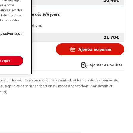
20,46€
ar
Multishop
ous à notre
nalités suivantes
Livraison dès 5/6 jours
l’identification.
4,99€
erformance des
Plus d'options
s suivantes :
21,70€
ar
2KINGS
Ajouter au panier
€
accepte
Ajouter à une liste
produit, les avantages promotionnels éventuels et les frais de livraison ou de
t susceptibles de varier en fonction du mode d'achat choisi (
voir détails et
n ici
)