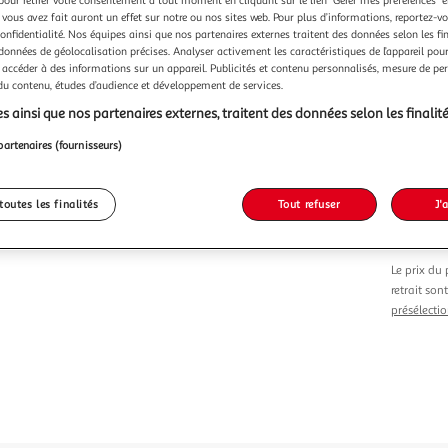
Vendu p
 vous avez fait auront un effet sur notre ou nos sites web. Pour plus d’informations, reportez-v
confidentialité. Nos équipes ainsi que nos partenaires externes traitent des données selon les fi
 données de géolocalisation précises. Analyser activement les caractéristiques de l’appareil pour 
 accéder à des informations sur un appareil. Publicités et contenu personnalisés, mesure de p
 du contenu, études d’audience et développement de services.
s ainsi que nos partenaires externes, traitent des données selon les finalité
Vendu p
partenaires (fournisseurs)
20,46
toutes les finalités
Tout refuser
J'
Le prix du 
retrait son
présélectio