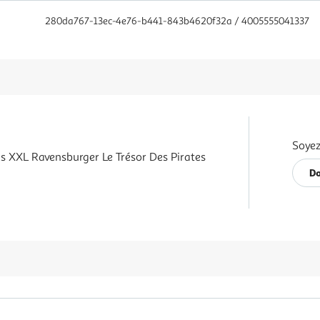
280da767-13ec-4e76-b441-843b4620f32a / 4005555041337
Soyez
es XXL Ravensburger Le Trésor Des Pirates
Do