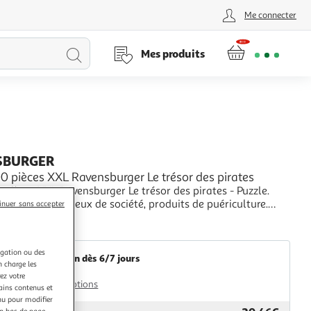
Me connecter
Lancer
Mes produits
la
recherche
SBURGER
0 pièces XXL Ravensburger Le trésor des pirates
 pièces XXL Ravensburger Le trésor des pirates - Puzzle.
ente de jouets, jeux de société, produits de puériculture.
inuer sans accepter
les Univers Playmobil, Légo, FisherPrice, Vtech ainsi que
+
s marques de puériculture : Chicco, Bébé Confort, Mac
Multishop
bybjörn.
igation ou des
Livraison dès 6/7 jours
n charge les
4,99€
ez votre
Plus d'options
tains contenus et
nu pour modifier
en bas de page.