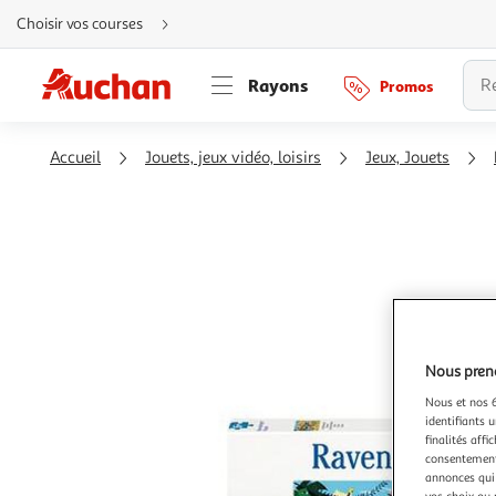
Aller
Choisir vos courses
directement
au
contenu
Aller
Rayons
Promos
directement
à
la
recherche
Aller
Accueil
Jouets, jeux vidéo, loisirs
Jeux, Jouets
directement
à
la
navigation
Aller
directement
à
la
rubrique
besoin
d'aide
Nous preno
Nous et nos 6
identifiants u
finalités affi
consentement,
annonces qui 
vos choix ou 