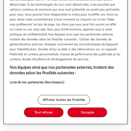
désactivées. Si les technologies de suivi sont désactivées, il est possible que
certains contenus et annonces qui vous sont présentés ne soient pas pertinents
pour vous. Vous pouvez faire réapparaître ce menu pour modifier vos choix ou
pour retirer votre consentement à tout moment en cliquant sur le lien "Gérer
mes préférences" en bas de page. Les choix que vous avez fait auront un effet
RAMIREZ
sur notre ou nos sites web. Pour plus d’informations, reportez-vous à notre
politique de confidentialité. Nos équipes ainsi que nos partenaires externes
Bacalhau
traitent des données selon les finalités suivantes : Utiliser des données de
120g
géolocalisation précises. Analyser activement les caractéristiques de l’appareil
pour l’identification. Stocker et/ou accéder à des informations sur un appareil.
Vous voulez connaître le prix de ce produit ?
Publicités et contenu personnalisés, mesure de performance des publicités et du
contenu, études d’audience et développement de services.
Afficher le prix
Nos équipes ainsi que nos partenaires externes, traitent des
données selon les finalités suivantes :
Liste de nos partenaires (fournisseurs)
Afficher toutes les finalités
Format
Tout refuser
J'accepte
Caractéristiques