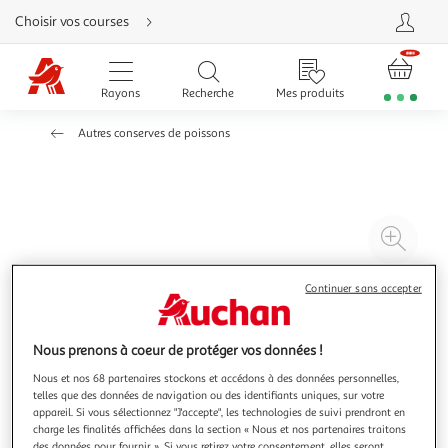
Aller
Choisir vos courses
directement
au
contenu
Aller
directement
Rayons
Recherche
Mes produits
à
la
recherche
Autres conserves de poissons
Aller
directement
à
la
navigation
Aller
directement
à
Agr
la
rubrique
l'il
besoin
d'aide
à
Réd
Continuer sans accepter
20
l'il
à
Par
Nous prenons à coeur de protéger vos données !
100
le
Nous et nos 68 partenaires stockons et accédons à des données personnelles,
%
pro
telles que des données de navigation ou des identifiants uniques, sur votre
appareil. Si vous sélectionnez "J'accepte", les technologies de suivi prendront en
charge les finalités affichées dans la section « Nous et nos partenaires traitons
des données pour fournir ». Si vous retirez votre consentement, elles seront