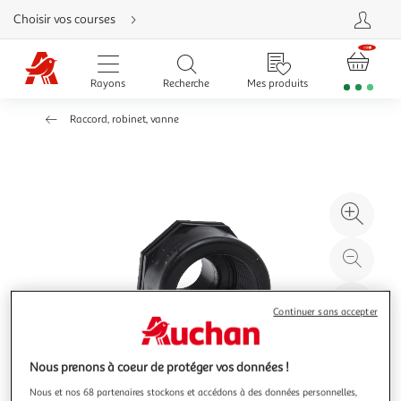
Aller
Choisir vos courses
directement
au
contenu
Aller
directement
Rayons
Recherche
Mes produits
à
la
recherche
Raccord, robinet, vanne
Aller
directement
à
la
navigation
Aller
directement
à
Agr
la
rubrique
l'il
besoin
d'aide
à
Réd
20
l'il
à
Par
Continuer sans accepter
100
le
%
pro
Nous prenons à coeur de protéger vos données !
Nous et nos 68 partenaires stockons et accédons à des données personnelles,