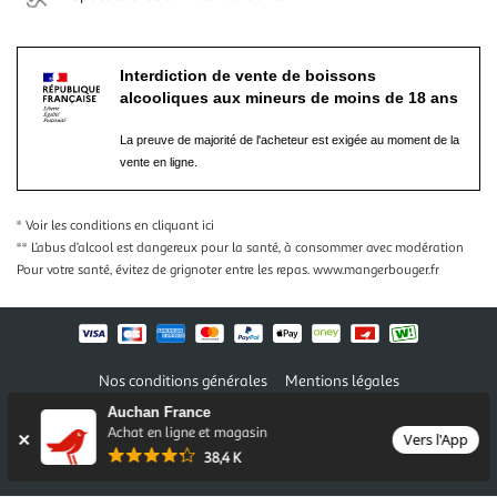
Interdiction de vente de boissons
alcooliques aux mineurs de moins de 18 ans
La preuve de majorité de l'acheteur est exigée au moment de la
vente en ligne.
* Voir les conditions
en cliquant ici
** L’abus d’alcool est dangereux pour la santé, à consommer avec modération
Pour votre santé, évitez de grignoter entre les repas.
www.mangerbouger.fr
Nos conditions générales
Mentions légales
Conditions des offres et promotions
Gérer mes préférences
Auchan France
Politique de confidentialité
Informations légales marketplace
Achat en ligne et magasin
Vers l'App
38,4 K
Auchan 2026 © Tous droits réservés