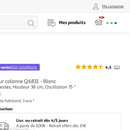
Me connecter
Lancer
Mes produits
la
recherche
 vente
Voir conditions
4,5
(11)
ur colonne Q.6831 - Blanc
tesses, Hauteur 38 cm, Oscillation 75 °
+
ie fabricant: 3 ans *
Auchan
Livr. ou retrait dès 4/5 jours
A partir de 3,00€ - Retrait offert dès 35€