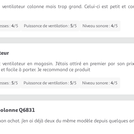
n ventilateur colonne mais trop grand. Celui-ci est petit et 
esses :
4
/5
Puissance de ventilation :
5
/5
Niveau sonore :
4
/5
teur
it ventilateur en magasin. J'étais attiré en premier par son prix
 et facile à porter. Je recommand ce produit
esses :
5
/5
Puissance de ventilation :
5
/5
Niveau sonore :
4
/5
 colonne Q6831
mon achat. j’en ai déjà deux du même modèle depuis quelques an