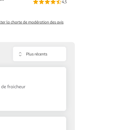
4,5
n
ter la charte de modération des avis
Trier
les
avis
 de fraicheur