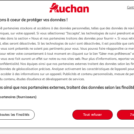
Cont
26,99
ns à coeur de protéger vos données !
26,99€ / pce
dont 1,00€ d'
8 partenaires stockons et accédons à des données personnelles, telles que des données de nav
niques, sur votre appareil. Si vous sélectionnez "J'accepte", les technologies de suivi prendront e
chées dans la section « Nous et nos partenaires traitons des données pour fournir ». Si vous retir
 elles seront désactivées. Si les technologies de suivi sont désactivées, il est possible que cer
vous sont présentés ne soient pas pertinents pour vous. Vous pouvez faire réapparaître ce me
pour retirer votre consentement à tout moment en cliquant sur le lien "Gérer mes préférences" 
 vous avez fait auront un effet sur notre ou nos sites web. Pour plus d’informations, reportez-v
confidentialité. Nos équipes ainsi que nos partenaires externes traitent des données selon les fi
 données de géolocalisation précises. Analyser activement les caractéristiques de l’appareil pour 
 accéder à des informations sur un appareil. Publicités et contenu personnalisés, mesure de p
 du contenu, études d’audience et développement de services.
s ainsi que nos partenaires externes, traitent des données selon les finalité
partenaires (fournisseurs)
toutes les finalités
Tout refuser
J'