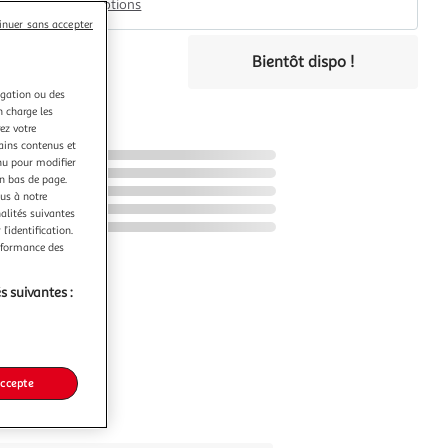
Plus d'options
inuer sans accepter
€
Bientôt dispo !
éco-part.
igation ou des
n charge les
ez votre
tains contenus et
nu pour modifier
en bas de page.
ous à notre
nalités suivantes
l’identification.
erformance des
s suivantes :
accepte