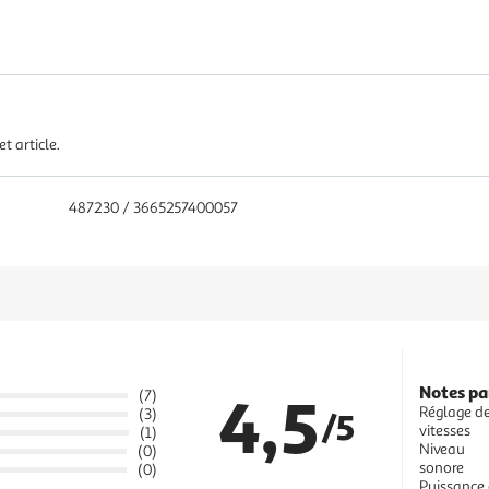
t article.
487230 / 3665257400057
Notes pa
4,5
(7)
Réglage d
(3)
/5
vitesses
(1)
Niveau
(0)
sonore
(0)
Puissance