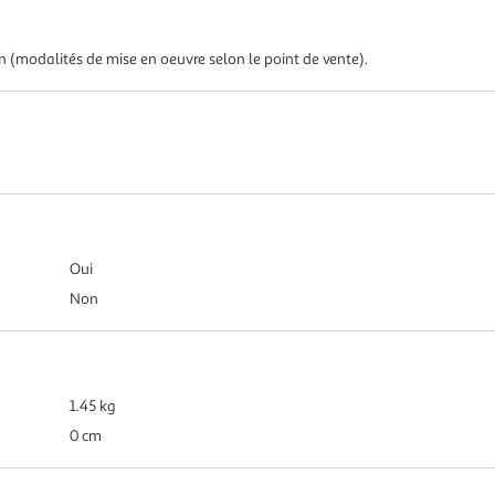
in (modalités de mise en oeuvre selon le point de vente).
Oui
Non
1.45 kg
0 cm