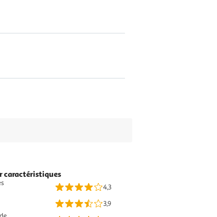
r caractéristiques
es
4,3
3,9
 de