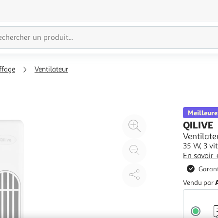
ffage
Ventilateur
Meilleure
Agrandir
QILIVE
l'illustration
Ventilate
35 W, 3 vi
à
Réduire
En savoir 
200%
l'illustration
Garant
à
Partager
100
le
Vendu par
%
produit