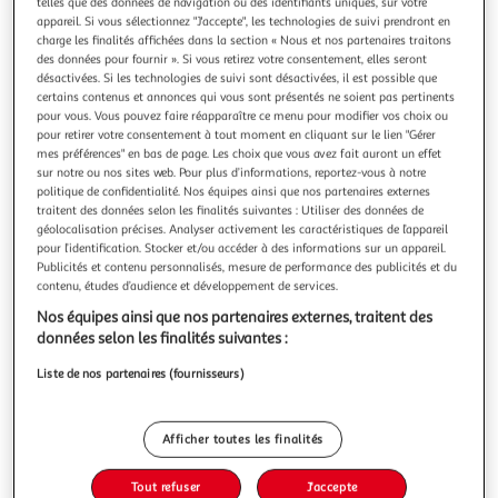
telles que des données de navigation ou des identifiants uniques, sur votre
appareil. Si vous sélectionnez "J'accepte", les technologies de suivi prendront en
charge les finalités affichées dans la section « Nous et nos partenaires traitons
des données pour fournir ». Si vous retirez votre consentement, elles seront
désactivées. Si les technologies de suivi sont désactivées, il est possible que
certains contenus et annonces qui vous sont présentés ne soient pas pertinents
4.3
(3)
pour vous. Vous pouvez faire réapparaître ce menu pour modifier vos choix ou
QILIVE
pour retirer votre consentement à tout moment en cliquant sur le lien "Gérer
mes préférences" en bas de page. Les choix que vous avez fait auront un effet
Tête de brosse à dents électriques Q.7203 - Blanc
sur notre ou nos sites web. Pour plus d’informations, reportez-vous à notre
Contient 4 têtes, Témoin d'usure
politique de confidentialité. Nos équipes ainsi que nos partenaires externes
En savoir +
traitent des données selon les finalités suivantes : Utiliser des données de
géolocalisation précises. Analyser activement les caractéristiques de l’appareil
Garantie légale: 2 ans (
voir CGV
)
pour l’identification. Stocker et/ou accéder à des informations sur un appareil.
Publicités et contenu personnalisés, mesure de performance des publicités et du
Auchan
Vendu par
contenu, études d’audience et développement de services.
Retrait 1h en magasin
Nos équipes ainsi que nos partenaires externes, traitent des
Paiement en ligne ·
Service offert
données selon les finalités suivantes :
Choisir un magasin
Liste de nos partenaires (fournisseurs)
Ajouter au panier
Afficher toutes les finalités
9,99€
9,99€ / pce
Tout refuser
J'accepte
Ajouter à une liste