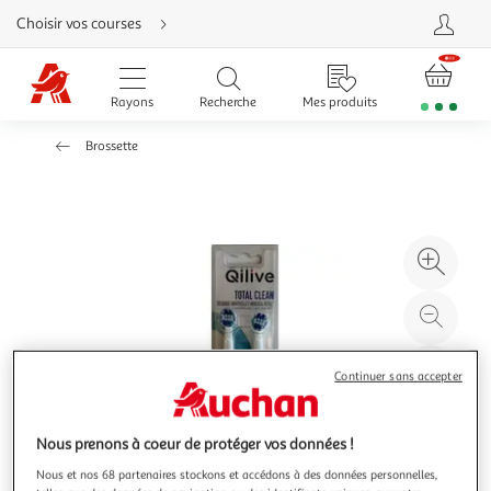
Aller
Choisir vos courses
directement
au
contenu
Aller
directement
Rayons
Recherche
Mes produits
à
la
recherche
Brossette
Aller
directement
à
la
navigation
Aller
directement
à
Agr
la
rubrique
l'il
besoin
d'aide
à
Réd
20
l'il
à
Par
Continuer sans accepter
100
le
%
pro
Nous prenons à coeur de protéger vos données !
Nous et nos 68 partenaires stockons et accédons à des données personnelles,