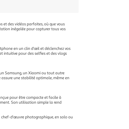
s et des vidéos parfaites, où que vous
 création inégalée pour capturer tous vos
rtphone en un clin d'œil et déclenchez vos
 intuitive pour des selfies et des vlogs
e, un Samsung, un Xiaomi ou tout autre
te assure une stabilité optimale, même en
onçue pour être compacte et facile à
oment. Son utilisation simple la rend
n chef-d'œuvre photographique, en solo ou