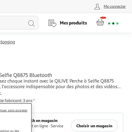
Me connecter
Lancer
Mes produits
la
 vlogging
recherche
 Selfie Q8875 Bluetooth
sez chaque instant avec le QILIVE Perche à Selfie Q8875
 l'accessoire indispensable pour des photos et des vidéos
 où que vous soyez ! Fini les bras tendus à l'infini ou les amis
+
 les clichés : cette perche à selfie vous offre une liberté de
ie fabricant: 3 ans *
négalée p
Auchan
inuer sans accepter
Retrait 1h en magasin
Choisir un magasin
Paiement en ligne ·
Service
offert
igation ou des