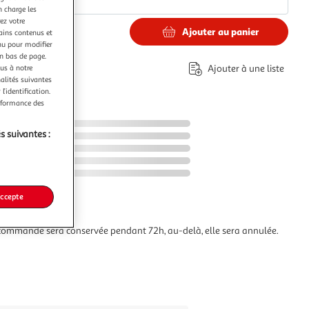
n charge les
ez votre
Ajouter au panier
tains contenus et
nu pour modifier
en bas de page.
éco-part.
Ajouter à une liste
ous à notre
nalités suivantes
l’identification.
erformance des
s suivantes :
accepte
commande sera conservée pendant 72h, au-delà, elle sera annulée.