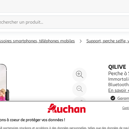
ssoires smartphones, téléphones mobiles
Support, perche selfie,
QILIVE
Agrandir
Perche à
Immortali
l'illustration
Bluetooth,
à
Réduire
parfaites,
En savoir 
200%
l'illustration
coupés sur
Garant
création i
à
Partager
Vendu par
100
le
Cont
%
produit
ns à coeur de protéger vos données !
8 partenaires stockons et accédons à des données personnelles, telles que des données de nav