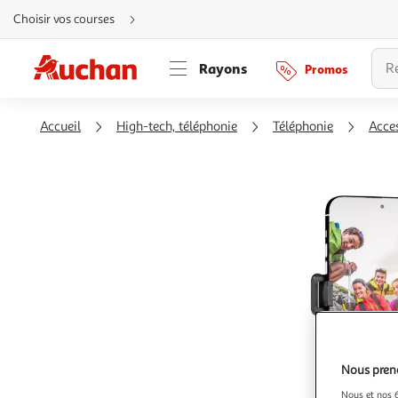
Aller
Choisir vos courses
directement
au
contenu
Aller
Rayons
Promos
directement
à
la
recherche
Aller
Accueil
High-tech, téléphonie
Téléphonie
Acce
directement
à
la
navigation
Aller
directement
à
la
rubrique
besoin
d'aide
Nous preno
Nous et nos 6