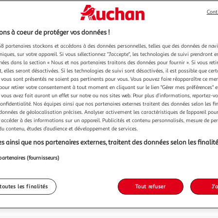
Cont
ns à coeur de protéger vos données !
19,99
8 partenaires stockons et accédons à des données personnelles, telles que des données de nav
19,99€ / pce
niques, sur votre appareil. Si vous sélectionnez "J'accepte", les technologies de suivi prendront e
dont 0,14€ d'
chées dans la section « Nous et nos partenaires traitons des données pour fournir ». Si vous retir
 elles seront désactivées. Si les technologies de suivi sont désactivées, il est possible que cer
vous sont présentés ne soient pas pertinents pour vous. Vous pouvez faire réapparaître ce me
pour retirer votre consentement à tout moment en cliquant sur le lien "Gérer mes préférences" 
 vous avez fait auront un effet sur notre ou nos sites web. Pour plus d’informations, reportez-v
confidentialité. Nos équipes ainsi que nos partenaires externes traitent des données selon les fi
 données de géolocalisation précises. Analyser activement les caractéristiques de l’appareil pour 
 accéder à des informations sur un appareil. Publicités et contenu personnalisés, mesure de p
 du contenu, études d’audience et développement de services.
s ainsi que nos partenaires externes, traitent des données selon les finalité
partenaires (fournisseurs)
Votre 
toutes les finalités
Tout refuser
J'