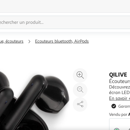
e, écouteurs
Ecouteurs bluetooth, AirPods
Agrandir
QILIVE
l'illustration
Écouteur
Découvrez 
à
Réduire
écran LED 
200%
l'illustration
un coup d’
En savoir 
à
Partager
ENC et aux
Garant
fluides.Le
100
le
Vendu par
%
produit