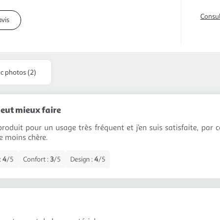
Consul
avis
ec photos (2)
eut mieux faire
produit pour un usage très fréquent et j’en suis satisfaite, par 
le moins chère.
:
4
/5
Confort :
3
/5
Design :
4
/5