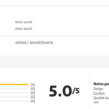
Intra-aural
Intra-aural
409416 / 3665257544676
5.0
Notes pa
(4)
/5
Design
(0)
(0)
Confort
(0)
Qualité du
(0)
son