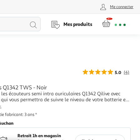
Me connecter
Lancer
Mes produits
la
recherche
5.0
(4)
s Q1342 TWS - Noir
les écouteurs semi intra auriculaires Q1342 Qilive avec
qui vous permettra de suivre le niveau de votre batterie en
oeil.Passez vos appels n’importe où ! Grâce à la technologie
+
 4 micros intégrés, vos conversations seront plus
ie fabricant: 3 ans *
s écouteurs Q1342 Qiliv
Auchan
Retrait 1h en magasin