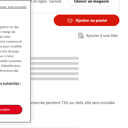
Choisir un magasin
Paiement en ligne ·
Service
offert
inuer sans accepter
Ajouter au panier
€
igation ou des
n charge les
éco-part.
Ajouter à une liste
ez votre
tains contenus et
nu pour modifier
en bas de page.
ous à notre
nalités suivantes
l’identification.
erformance des
s suivantes :
commande sera conservée pendant 72h, au-delà, elle sera annulée.
accepte