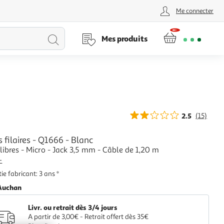
Me connecter
Lancer
Mes produits
la
recherche
2.5
(15)
 filaires - Q1666 - Blanc
libres - Micro - Jack 3,5 mm - Câble de 1,20 m
+
ie fabricant: 3 ans *
Auchan
Livr. ou retrait dès 3/4 jours
A partir de 3,00€ - Retrait offert dès 35€