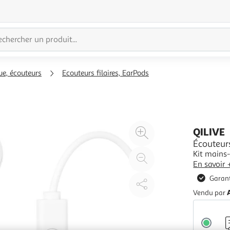
e, écouteurs
Ecouteurs filaires, EarPods
Agrandir
QILIVE
l'illustration
Écouteurs
Kit mains-
à
Réduire
En savoir 
200%
l'illustration
Garant
à
Partager
100
le
Vendu par
%
produit