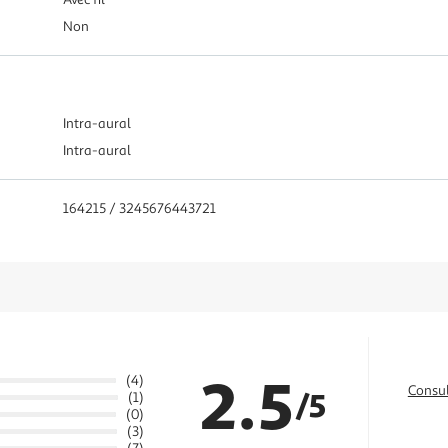
Non
Intra-aural
Intra-aural
164215 / 3245676443721
2.5
(4)
Consul
/5
(1)
(0)
(3)