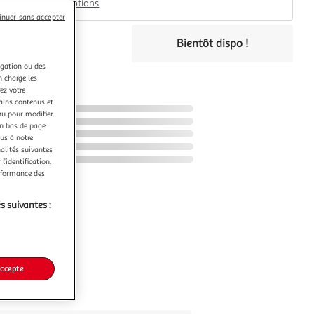
Plus d'options
inuer sans accepter
Bientôt dispo !
éco-part.
igation ou des
n charge les
ez votre
tains contenus et
nu pour modifier
en bas de page.
ous à notre
nalités suivantes
l’identification.
erformance des
s suivantes :
accepte