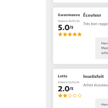
Gwenmaeva
Écouteur
Publié le 26/03/24
Très bon rappo
5.0
/5
Répon
Merc
acha
Lotte
Insatisfait
Publié le 16/02/24
Achat écouteur
2.0
/5
Répon