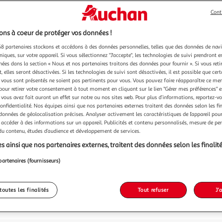
Cont
3,99€
ns à coeur de protéger vos données !
3,99€ / pce
dont 0,14€ d'
8 partenaires stockons et accédons à des données personnelles, telles que des données de nav
niques, sur votre appareil. Si vous sélectionnez "J'accepte", les technologies de suivi prendront e
chées dans la section « Nous et nos partenaires traitons des données pour fournir ». Si vous retir
 elles seront désactivées. Si les technologies de suivi sont désactivées, il est possible que cer
vous sont présentés ne soient pas pertinents pour vous. Vous pouvez faire réapparaître ce me
pour retirer votre consentement à tout moment en cliquant sur le lien "Gérer mes préférences" 
 vous avez fait auront un effet sur notre ou nos sites web. Pour plus d’informations, reportez-v
confidentialité. Nos équipes ainsi que nos partenaires externes traitent des données selon les fi
 données de géolocalisation précises. Analyser activement les caractéristiques de l’appareil pour 
 accéder à des informations sur un appareil. Publicités et contenu personnalisés, mesure de p
 du contenu, études d’audience et développement de services.
s ainsi que nos partenaires externes, traitent des données selon les finalité
partenaires (fournisseurs)
toutes les finalités
Tout refuser
J'