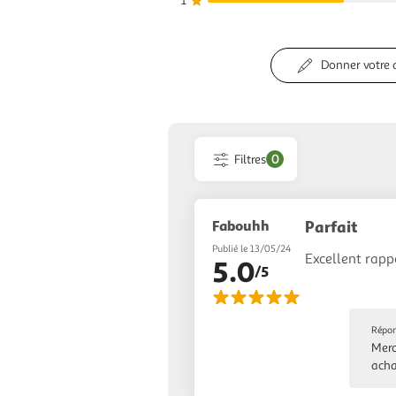
1
Donner votre 
Filtres
0
Fabouhh
Parfait
Publié le 13/05/24
Excellent rapp
5.0
/5
Répon
Merc
acha