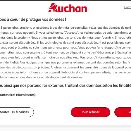
Cont
ns à coeur de protéger vos données !
18,98
8 partenaires stockons et accédons à des données personnelles, telles que des données de nav
18,98€ / pce
niques, sur votre appareil. Si vous sélectionnez "J'accepte", les technologies de suivi prendront e
dont 0,42€ d'
chées dans la section « Nous et nos partenaires traitons des données pour fournir ». Si vous retir
 elles seront désactivées. Si les technologies de suivi sont désactivées, il est possible que cer
vous sont présentés ne soient pas pertinents pour vous. Vous pouvez faire réapparaître ce me
pour retirer votre consentement à tout moment en cliquant sur le lien "Gérer mes préférences" 
 vous avez fait auront un effet sur notre ou nos sites web. Pour plus d’informations, reportez-v
confidentialité. Nos équipes ainsi que nos partenaires externes traitent des données selon les fi
 données de géolocalisation précises. Analyser activement les caractéristiques de l’appareil pour 
 accéder à des informations sur un appareil. Publicités et contenu personnalisés, mesure de p
 du contenu, études d’audience et développement de services.
s ainsi que nos partenaires externes, traitent des données selon les finalité
partenaires (fournisseurs)
Votre 
toutes les finalités
Tout refuser
J'