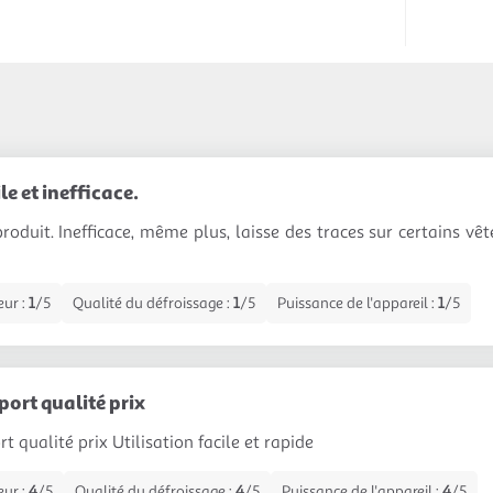
le et inefficace.
roduit. Inefficace, même plus, laisse des traces sur certains vêt
eur :
1
/5
Qualité du défroissage :
1
/5
Puissance de l'appareil :
1
/5
port qualité prix
t qualité prix Utilisation facile et rapide
eur :
4
/5
Qualité du défroissage :
4
/5
Puissance de l'appareil :
4
/5