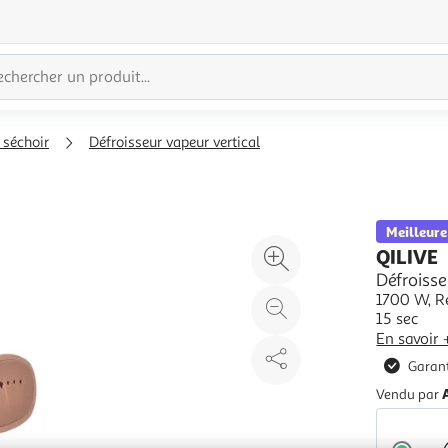
 séchoir
Défroisseur vapeur vertical
Meilleure
Agrandir
QILIVE
l'illustration
Défroisse
1700 W, R
à
Réduire
15 sec
200%
l'illustration
En savoir 
à
Partager
Garant
100
le
Vendu par
%
produit