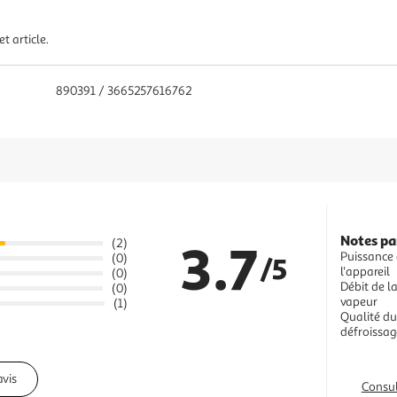
t article.
890391 / 3665257616762
Notes pa
3.7
(2)
Puissance
(0)
/5
l'appareil
(0)
Débit de l
(0)
vapeur
(1)
Qualité du
défroissag
avis
Consul