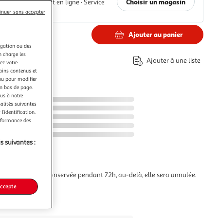
Choisir un magasin
Paiement en ligne ·
Service
offert
inuer sans accepter
Ajouter au panier
€
igation ou des
n charge les
éco-part.
Ajouter à une liste
ez votre
tains contenus et
nu pour modifier
en bas de page.
ous à notre
nalités suivantes
l’identification.
erformance des
s suivantes :
commande sera conservée pendant 72h, au-delà, elle sera annulée.
accepte