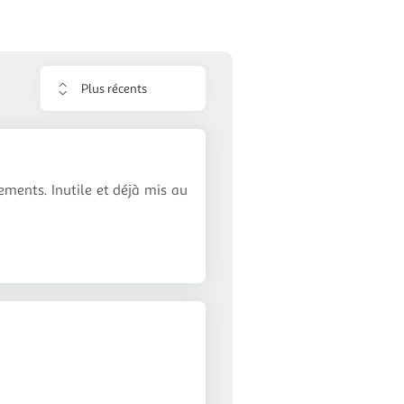
Trier
les
avis
ements. Inutile et déjà mis au