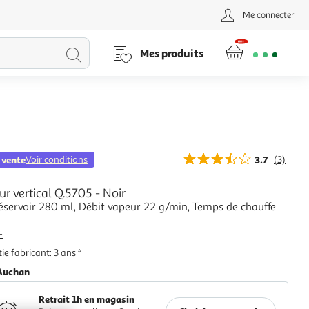
Me connecter
Lancer
Mes produits
la
recherche
 vente
Voir conditions
3.7
(3)
ur vertical Q.5705 - Noir
éservoir 280 ml, Débit vapeur 22 g/min, Temps de chauffe
+
ie fabricant: 3 ans *
Auchan
Retrait 1h en magasin