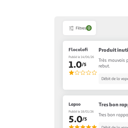
Filtres
0
Flocolofi
Produit inuti
Publié le 14/06/26
Très mauvais p
1.0
/5
rebut.
Débit de la vap
Lapso
Tres bon rap
Publié le 18/01/26
Tres bon rappor
5.0
/5
Débit de la vap