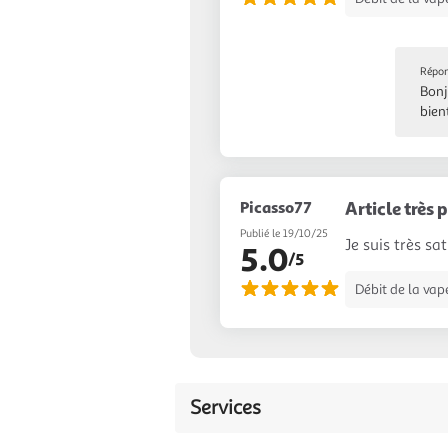
Répon
Bonj
bien
Picasso77
Article très
Publié le 19/10/25
Je suis très sa
5.0
/5
Débit de la vap
Services