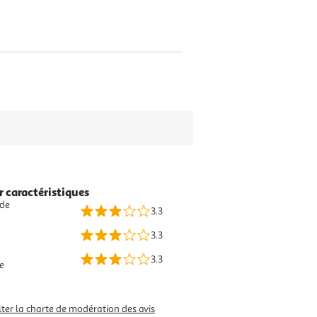
r caractéristiques
 de
3.3
a
3.3
3.3
e
ter la charte de modération des avis