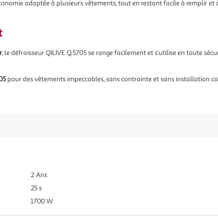
onomie adaptée à plusieurs vêtements, tout en restant facile à remplir et à
t
r
, le défroisseur QILIVE Q.5705 se range facilement et s’utilise en toute sécu
05
pour des vêtements impeccables, sans contrainte et sans installation c
2 Ans
25 s
1700 W