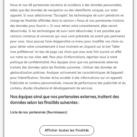
Illustration
Illustration
Nous et nos 68 partenaires stockons et accédons à des données personnelles,
précédente
suivante
telles que des données de navigation ou des identifiants uniques, sur votre
appareil. Si vous sélectionnez "J'accepte", les technologies de suivi prendront en
charge les finalités affichées dans la section « Nous et nos partenaires traitons
des données pour fournir ». Si vous retirez votre consentement, elles seront
5.0
(1)
désactivées. Si les technologies de suivi sont désactivées, il est possible que
certains contenus et annonces qui vous sont présentés ne soient pas pertinents
QILIVE
pour vous. Vous pouvez faire réapparaître ce menu pour modifier vos choix ou
Congélateur coffre Q.6837, 198 L, Froid statique, E
pour retirer votre consentement à tout moment en cliquant sur le lien "Gérer
Congélateur convertible en réfrigérateur, Blanc, Pose libre
mes préférences" en bas de page. Les choix que vous avez fait auront un effet
sur notre ou nos sites web. Pour plus d’informations, reportez-vous à notre
En savoir +
politique de confidentialité. Nos équipes ainsi que nos partenaires externes
Garantie fabricant: 5 ans *
traitent des données selon les finalités suivantes : Utiliser des données de
géolocalisation précises. Analyser activement les caractéristiques de l’appareil
Auchan
Vendu par
pour l’identification. Stocker et/ou accéder à des informations sur un appareil.
Publicités et contenu personnalisés, mesure de performance des publicités et du
Livr. ou retrait dès 6/7 jours
contenu, études d’audience et développement de services.
A partir de 16,00€ - Retrait offert dès 35€
Nos équipes ainsi que nos partenaires externes, traitent des
Plus d'options
données selon les finalités suivantes :
149,99€
Liste de nos partenaires (fournisseurs)
Bientôt dispo !
149,99€ / pce
dont 14,68€ d'éco-part.
Afficher toutes les finalités