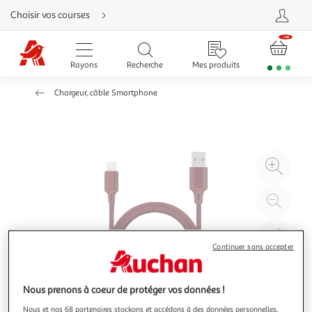
Aller
Choisir vos courses
directement
au
contenu
Aller
directement
Rayons
Recherche
Mes produits
à
la
recherche
Chargeur, câble Smartphone
Aller
directement
à
la
navigation
Aller
directement
à
Agr
la
rubrique
l'il
besoin
d'aide
à
Réd
20
l'il
à
Par
100
le
Continuer sans accepter
%
pro
Nous prenons à coeur de protéger vos données !
Nous et nos 68 partenaires stockons et accédons à des données personnelles,