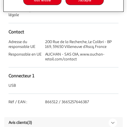
Tout refuser
J'accepte
Couleur
Rouge
Durée de la garantie
2 Ans
légale
Contact
Adresse du
200 Rue de la Recherche, Le Colibri - BP
responsable UE
169, 59650 Villeneuve d’Ascq, France
Responsable en UE
AUCHAN - SAS OIA, www.auchan-
retail.com/contact
Connecteur 1
USB
Réf / EAN :
866512 / 3665257646387
Avis clients
(3)