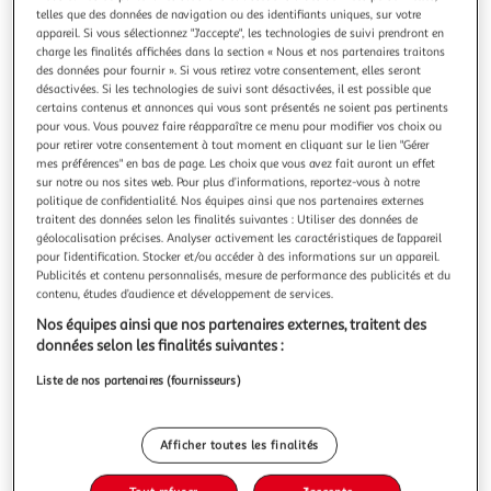
Illustration
Illustration
telles que des données de navigation ou des identifiants uniques, sur votre
précédente
suivante
appareil. Si vous sélectionnez "J'accepte", les technologies de suivi prendront en
charge les finalités affichées dans la section « Nous et nos partenaires traitons
des données pour fournir ». Si vous retirez votre consentement, elles seront
désactivées. Si les technologies de suivi sont désactivées, il est possible que
certains contenus et annonces qui vous sont présentés ne soient pas pertinents
5.0
(3)
pour vous. Vous pouvez faire réapparaître ce menu pour modifier vos choix ou
QILIVE
pour retirer votre consentement à tout moment en cliquant sur le lien "Gérer
Câble de charge USB/Lightning NMFI - Rouge
mes préférences" en bas de page. Les choix que vous avez fait auront un effet
sur notre ou nos sites web. Pour plus d’informations, reportez-vous à notre
Garantie fabricant: 3 ans *
politique de confidentialité. Nos équipes ainsi que nos partenaires externes
traitent des données selon les finalités suivantes : Utiliser des données de
géolocalisation précises. Analyser activement les caractéristiques de l’appareil
Vous voulez connaître le prix de ce produit ?
pour l’identification. Stocker et/ou accéder à des informations sur un appareil.
Publicités et contenu personnalisés, mesure de performance des publicités et du
Afficher le prix
contenu, études d’audience et développement de services.
Nos équipes ainsi que nos partenaires externes, traitent des
données selon les finalités suivantes :
Liste de nos partenaires (fournisseurs)
Caractéristiques
Afficher toutes les finalités
Caractéristiques générales