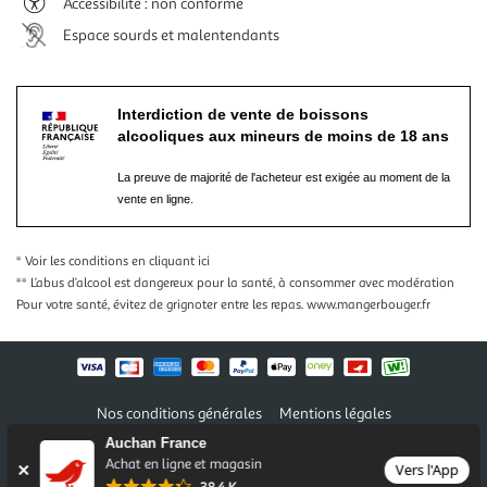
Accessibilité : non conforme
Espace sourds et malentendants
Interdiction de vente de boissons
alcooliques aux mineurs de moins de 18 ans
La preuve de majorité de l'acheteur est exigée au moment de la
vente en ligne.
* Voir les conditions
en cliquant ici
** L’abus d’alcool est dangereux pour la santé, à consommer avec modération
Pour votre santé, évitez de grignoter entre les repas.
www.mangerbouger.fr
Nos conditions générales
Mentions légales
Conditions des offres et promotions
Gérer mes préférences
Auchan France
Politique de confidentialité
Informations légales marketplace
Achat en ligne et magasin
Vers l'App