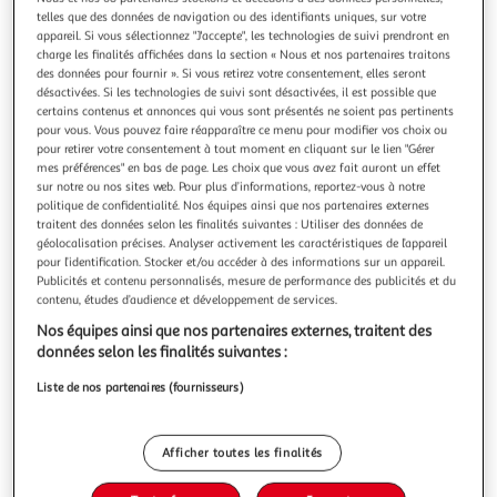
Illustration
Illustration
telles que des données de navigation ou des identifiants uniques, sur votre
précédente
suivante
appareil. Si vous sélectionnez "J'accepte", les technologies de suivi prendront en
charge les finalités affichées dans la section « Nous et nos partenaires traitons
des données pour fournir ». Si vous retirez votre consentement, elles seront
désactivées. Si les technologies de suivi sont désactivées, il est possible que
4.2
(12)
certains contenus et annonces qui vous sont présentés ne soient pas pertinents
pour vous. Vous pouvez faire réapparaître ce menu pour modifier vos choix ou
QILIVE
pour retirer votre consentement à tout moment en cliquant sur le lien "Gérer
Bouilloire électrique Q.5549 - Noir
mes préférences" en bas de page. Les choix que vous avez fait auront un effet
2200 W, Capacité 1.7 L, Niveau d'eau visible, Base 360,
sur notre ou nos sites web. Pour plus d’informations, reportez-vous à notre
politique de confidentialité. Nos équipes ainsi que nos partenaires externes
Arrêt automatique, Filtre antiparticules amovible
traitent des données selon les finalités suivantes : Utiliser des données de
En savoir +
géolocalisation précises. Analyser activement les caractéristiques de l’appareil
Garantie fabricant: 3 ans *
pour l’identification. Stocker et/ou accéder à des informations sur un appareil.
Publicités et contenu personnalisés, mesure de performance des publicités et du
Auchan
Vendu par
contenu, études d’audience et développement de services.
Nos équipes ainsi que nos partenaires externes, traitent des
Retrait 1h en magasin
données selon les finalités suivantes :
Paiement en ligne ·
Service offert
Choisir un magasin
Liste de nos partenaires (fournisseurs)
Afficher toutes les finalités
Ajouter au panier
19,99€
19,99€ / pce