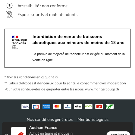
Accessibilité : non conforme
Espace sourds et malentendants
Interdiction de vente de boissons
alcooliques aux mineurs de moins de 18 ans
La preuve de majorité de l'acheteur est exigée au moment de la
vente en ligne.
* Voir les conditions
en cliquant ici
** L’abus d’alcool est dangereux pour la santé, à consommer avec modération
Pour votre santé, évitez de grignoter entre les repas.
www.mangerbouger.fr
Nos conditions générales
Mentions légales
Conditions des offres et promotions
Gérer mes préférences
Auchan France
Politique de confidentialité
Informations légales marketplace
Achat en ligne et magasin