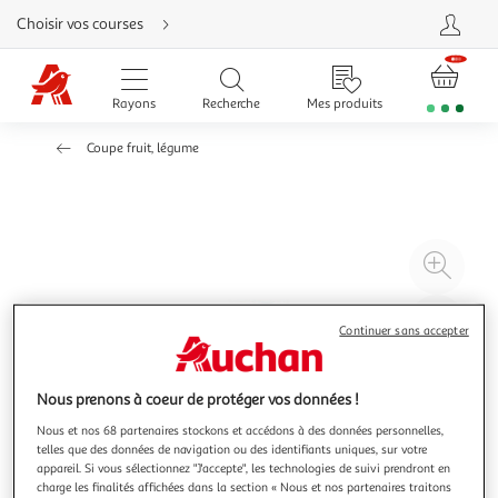
Aller
Choisir vos courses
directement
au
contenu
Aller
directement
Rayons
Recherche
Mes produits
à
la
recherche
Coupe fruit, légume
Aller
directement
à
la
navigation
Aller
directement
à
Agr
la
rubrique
l'il
besoin
d'aide
à
Réd
Continuer sans accepter
20
l'il
à
Par
100
le
Nous prenons à coeur de protéger vos données !
%
pro
Nous et nos 68 partenaires stockons et accédons à des données personnelles,
telles que des données de navigation ou des identifiants uniques, sur votre
appareil. Si vous sélectionnez "J'accepte", les technologies de suivi prendront en
charge les finalités affichées dans la section « Nous et nos partenaires traitons