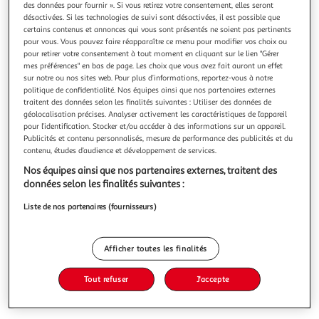
des données pour fournir ». Si vous retirez votre consentement, elles seront
désactivées. Si les technologies de suivi sont désactivées, il est possible que
certains contenus et annonces qui vous sont présentés ne soient pas pertinents
pour vous. Vous pouvez faire réapparaître ce menu pour modifier vos choix ou
pour retirer votre consentement à tout moment en cliquant sur le lien "Gérer
mes préférences" en bas de page. Les choix que vous avez fait auront un effet
5.0
(8)
sur notre ou nos sites web. Pour plus d’informations, reportez-vous à notre
PYREX
politique de confidentialité. Nos équipes ainsi que nos partenaires externes
traitent des données selon les finalités suivantes : Utiliser des données de
Plat à four carré 25x22cm
géolocalisation précises. Analyser activement les caractéristiques de l’appareil
Garantie fabricant: 2 ans *
pour l’identification. Stocker et/ou accéder à des informations sur un appareil.
Publicités et contenu personnalisés, mesure de performance des publicités et du
contenu, études d’audience et développement de services.
Vous voulez connaître le prix de ce produit ?
Nos équipes ainsi que nos partenaires externes, traitent des
données selon les finalités suivantes :
Afficher le prix
Liste de nos partenaires (fournisseurs)
Afficher toutes les finalités
Caractéristiques
Tout refuser
J'accepte
Réf / EAN :
57142 / 3426470293778