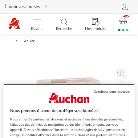
Aller
Choisir vos courses
directement
au
contenu
Aller
directement
Rayons
Recherche
Mes produits
à
la
recherche
Adulte
Aller
directement
à
la
navigation
Aller
directement
à
Agr
la
rubrique
l'il
besoin
d'aide
à
Réd
Continuer sans accepter
20
l'il
à
Par
100
le
Nous prenons à coeur de protéger vos données !
%
pro
Nous et nos 68 partenaires stockons et accédons à des données personnelles,
telles que des données de navigation ou des identifiants uniques, sur votre
appareil. Si vous sélectionnez "J'accepte", les technologies de suivi prendront en
charge les finalités affichées dans la section « Nous et nos partenaires traitons