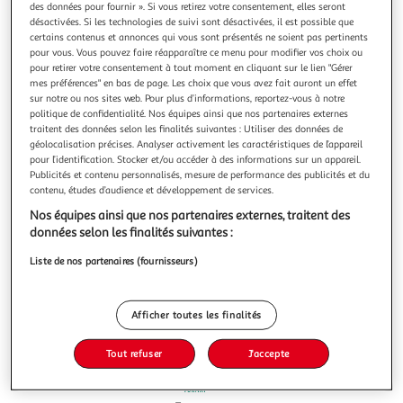
des données pour fournir ». Si vous retirez votre consentement, elles seront
désactivées. Si les technologies de suivi sont désactivées, il est possible que
certains contenus et annonces qui vous sont présentés ne soient pas pertinents
pour vous. Vous pouvez faire réapparaître ce menu pour modifier vos choix ou
pour retirer votre consentement à tout moment en cliquant sur le lien "Gérer
mes préférences" en bas de page. Les choix que vous avez fait auront un effet
3.0
(2)
sur notre ou nos sites web. Pour plus d’informations, reportez-vous à notre
PURINA ONE
politique de confidentialité. Nos équipes ainsi que nos partenaires externes
traitent des données selon les finalités suivantes : Utiliser des données de
Delicate Sachet repas au saumon riz et aux carottes
géolocalisation précises. Analyser activement les caractéristiques de l’appareil
en sauce pour petit chien
pour l’identification. Stocker et/ou accéder à des informations sur un appareil.
Avoir un microbiome intestinal équilibré est essentiel pour
Publicités et contenu personnalisés, mesure de performance des publicités et du
soutenir la bonne santé digestive, les défenses naturelles et
contenu, études d’audience et développement de services.
le bien-être général de votre chien. C'est pourquoi nos
En savoir +
Nos équipes ainsi que nos partenaires externes, traitent des
experts PURINA ont développé PURINA ONE MINI/SMALL <
10x85g
10 sachets
données selon les finalités suivantes :
10kg : Une formule de Haute Nutrition complète contenant
de l'inuline
Vous voulez connaître le prix de ce produit ?
Liste de nos partenaires (fournisseurs)
Afficher le prix
Afficher toutes les finalités
Tout refuser
J'accepte